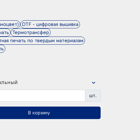
лноцвет)
DTF - цифровая вышивка
чать
Термотрансфер
ная печать по твердым материалам
ть
альный
шт.
В корзину