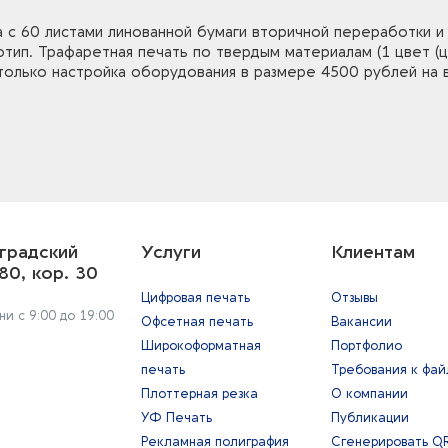
та с 60 листами линованной бумаги вторичной переработки 
отип. Трафаретная печать по твердым материалам (1 цвет (ц
только настройка оборудования в размере 4500 рублей на 
градский
Услуги
Клиентам
80, кор. 30
Цифровая печать
Отзывы
и с 9:00 до 19:00
Офсетная печать
Вакансии
Широкоформатная
Портфолио
печать
Требования к фа
Плоттерная резка
О компании
УФ Печать
Публикации
Рекламная полиграфия
Сгенерировать Q