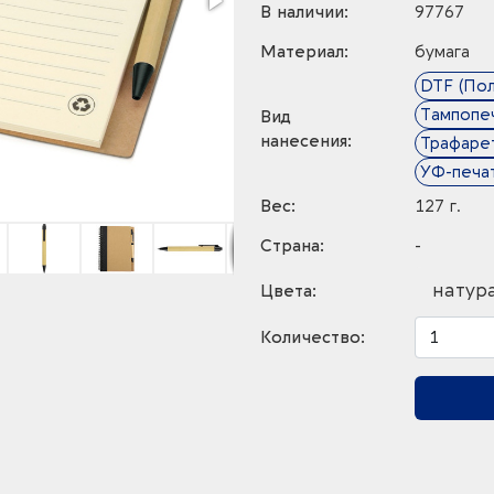
В наличии:
97767
Материал:
бумага
DTF (По
Тампопе
Вид
нанесения:
Трафарет
УФ-печа
Вес:
127 г.
Страна:
-
натур
Цвета:
Количество: