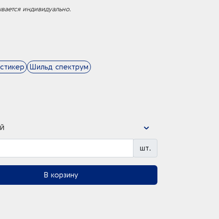
ывается индивидуально.
стикер
Шильд спектрум
й
шт.
В корзину