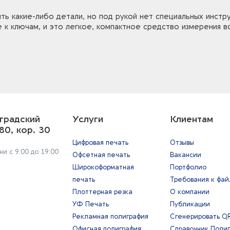
ь какие-либо детали, но под рукой нет специальных инстр
 к ключам, и это легкое, компактное средство измерения вс
градский
Услуги
Клиентам
80, кор. 30
Цифровая печать
Отзывы
и с 9:00 до 19:00
Офсетная печать
Вакансии
Широкоформатная
Портфолио
печать
Требования к фа
Плоттерная резка
О компании
УФ Печать
Публикации
Рекламная полиграфия
Сгенерировать Q
Офисная полиграфия
Справочник Поли