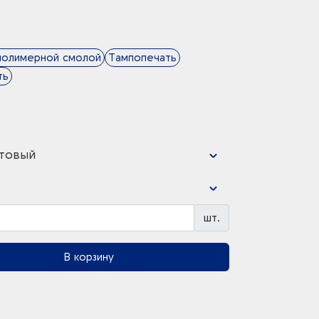
полимерной смолой
Тампопечать
ть
товый
шт.
В корзину