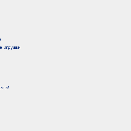
)
е игрушки
белей