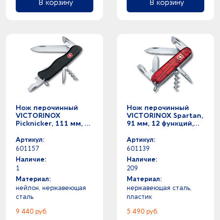
В корзину
В корзину
Нож перочинный
Нож перочинный
VICTORINOX
VICTORINOX Spartan,
Picknicker, 111 мм, 11
91 мм, 12 функций,
функций, с
полупрозрачный
фиксатором лезвия,
красный
Артикул:
Артикул:
чёрный
601157
601139
Наличие:
Наличие:
1
209
Материал:
Материал:
нейлон, нержавеющая
нержавеющая cталь,
cталь
пластик
9 440 руб.
5 490 руб.