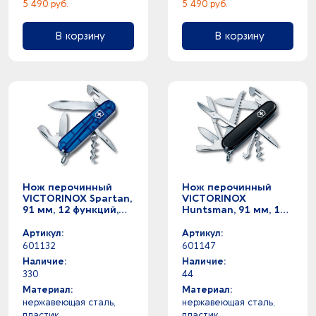
5 490 руб.
5 490 руб.
В корзину
В корзину
Нож перочинный
Нож перочинный
VICTORINOX Spartan,
VICTORINOX
91 мм, 12 функций,
Huntsman, 91 мм, 15
полупрозрачный
функций, чёрный
синий
Артикул:
Артикул:
601132
601147
Наличие:
Наличие:
330
44
Материал:
Материал:
нержавеющая cталь,
нержавеющая cталь,
пластик
пластик