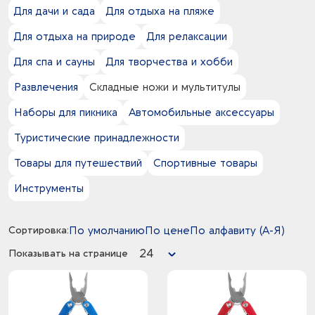
11
Печать DTF
9
Для дачи и сада
Для отдыха на пляже
красный -
3
металл
33
Тампопечать
0
оранжевый - серебристый
4
нейлон
Для отдыха на природе
Для релаксации
17
Термотрансфер
0
оранжевый - черный
118
нержавеющая cталь
1
Тиснение
5
Для спа и сауны
Для творчества и хобби
оранжевый -
15
нержавеющая сталь
2
УФ-DTF-печать
0
белый - черный
19
пластик
Развлечения
Складные ножи и мультитулы
16
УФ-печать
3
белый -
1
полипропилен
2
Флекс
1
Наборы для пикника
Автомобильные аксессуары
желтый -
6
полиэстер
14
Шелкография
1
салатовый -
1
стекловолокно
Туристические принадлежности
0
серебристый - синий
0
Товары для путешествий
Спортивные товары
серебристый - черный
23
серебристый -
Инструменты
0
серый - черный
6
серый -
1
Сортировка:
По умолчанию
По цене
По алфавиту (А-Я)
синий прозрачный -
6
синий -
24
Показывать на странице
30
черный -