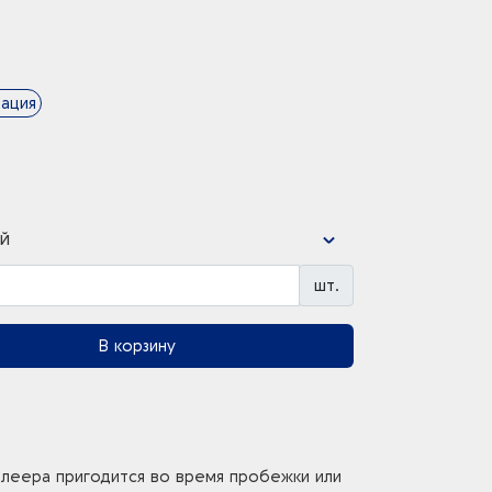
ация
й
шт.
В корзину
плеера пригодится во время пробежки или