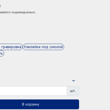
.
ывается индивидуально.
 гравировка
Наклейка под смолой
ть
шт.
В корзину