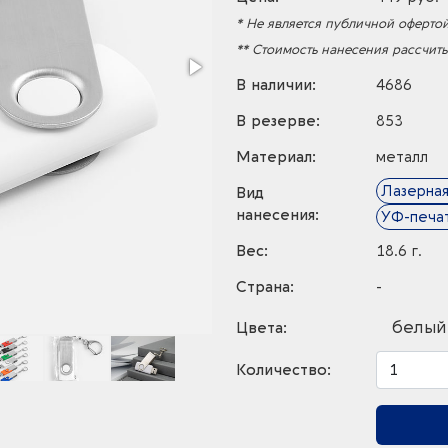
* Не является публичной офертой
** Стоимость нанесения рассчит
В наличии:
4686
В резерве:
853
Материал:
металл
Лазерная
Вид
нанесения:
УФ-печа
Вес:
18.6 г.
Страна:
-
белый
Цвета:
Количество: