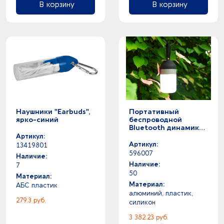
В корзину
В корзину
Наушники "Earbuds",
Портативный
ярко-синий
беспроводной
Bluetooth динамик
"Lantern" со
Артикул:
встроенным
Артикул:
13419801
светильником
596007
Наличие:
Наличие:
7
50
Материал:
Материал:
АБС пластик
алюминий, пластик,
279.3 руб.
силикон
3 382.23 руб.