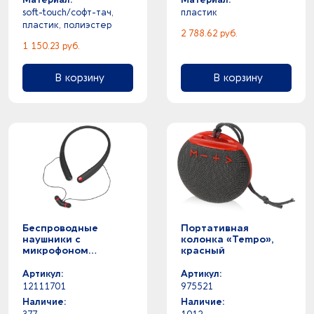
soft-touch/софт-тач,
пластик
пластик, полиэстер
2 788.62 руб.
1 150.23 руб.
В корзину
В корзину
Беспроводные
Портативная
наушники с
колонка «Tempo»,
микрофоном
красный
«Soundway», черный/
красный
Артикул:
Артикул:
12111701
975521
Наличие:
Наличие: