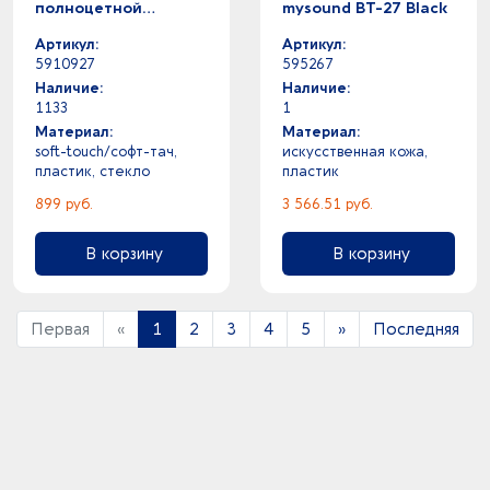
полноцетной
mysound BT-27 Black
печатью, черный
Артикул:
Артикул:
5910927
595267
Наличие:
Наличие:
1133
1
Материал:
Материал:
soft-touch/софт-тач,
искусственная кожа,
пластик, стекло
пластик
899 руб.
3 566.51 руб.
В корзину
В корзину
Первая
«
1
2
3
4
5
»
Последняя