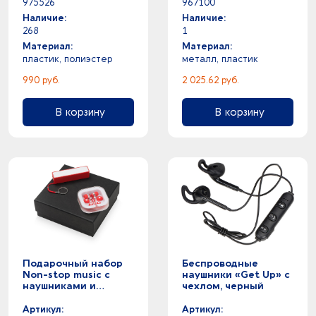
975526
967100
Наличие:
Наличие:
268
1
Материал:
Материал:
пластик, полиэстер
металл, пластик
990 руб.
2 025.62 руб.
В корзину
В корзину
Подарочный набор
Беспроводные
Non-stop music с
наушники «Get Up» с
наушниками и
чехлом, черный
зарядным
устройством,
Артикул:
Артикул: