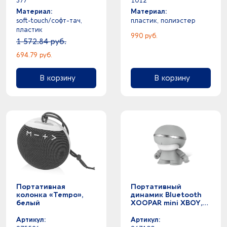
377
1012
Материал:
Материал:
soft-touch/софт-тач,
пластик, полиэстер
пластик
990 руб.
1 572.84 руб.
694.79 руб.
В корзину
В корзину
Портативная
Портативный
колонка «Tempo»,
динамик Bluetooth
белый
XOOPAR mini XBOY,
серый
Артикул:
Артикул: