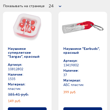
0
серебристый - синий
24
Показывать на странице
0
серебристый - черный
4
серебристый -
0
серый - синий
0
серый - черный
14
серый -
0
синий - черный
9
синий -
Наушники
Наушники "Earbuds",
6
темно-серый -
суперлегкие
красный
"Sargas", красный
4
темно-синий -
Артикул:
1
терракотовый -
Артикул:
13419802
1
фуксия -
10812802
Наличие:
64
черный -
Наличие:
37
1535
Материал:
Материал:
АБС пластик
пластик
399 руб.
385.41 руб.
149 руб.