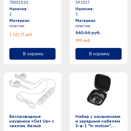
красный
700310.01
591017
Наличие:
Наличие:
2
5
Материал:
Материал:
пластик
пластик
840.84 руб.
1 321.77 руб.
399 руб.
В корзину
В корзину
Беспроводные
Набор с наушниками
наушники «Get Up» с
и зарядным кабелем
чехлом, белый
3-в-1 "In motion",
серый