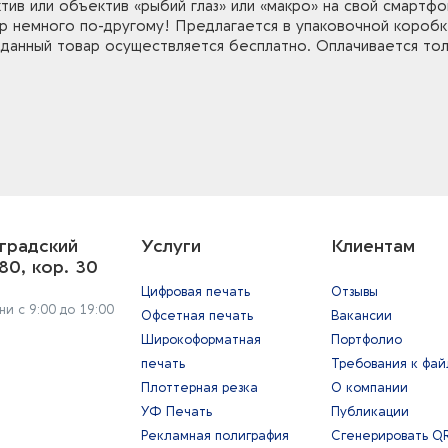
ив или объектив «рыбий глаз» или «макро» на свой смартфо
 немного по-другому! Предлагается в упаковочной коробке A
а данный товар осуществляется бесплатно. Оплачивается то
градский
Услуги
Клиентам
80, кор. 30
Цифровая печать
Отзывы
и с 9:00 до 19:00
Офсетная печать
Вакансии
Широкоформатная
Портфолио
печать
Требования к фа
Плоттерная резка
О компании
УФ Печать
Публикации
Рекламная полиграфия
Сгенерировать Q