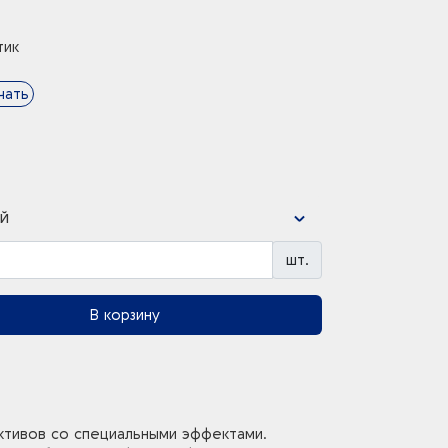
тик
чать
й
шт.
В корзину
тивов со специальными эффектами.