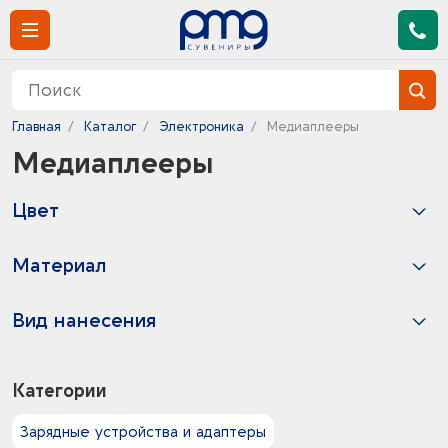
Главная
Каталог
Электроника
Медиаплееры
Медиаплееры
Цвет
2
черный -
Материал
2
пластик
Вид нанесения
1
Заливка полимерной смолой
2
Тампопечать
Категории
1
УФ-печать
1
УФ DTF печать
Зарядные устройства и адаптеры
2
Цифровая печать