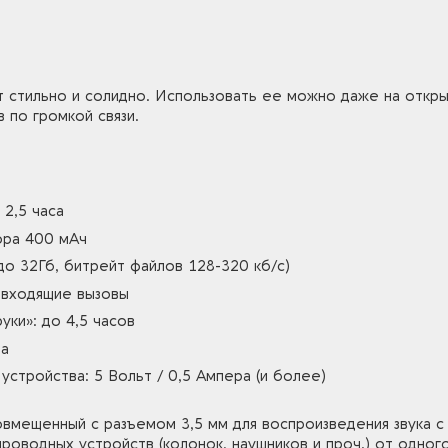
т стильно и солидно. Использовать ее можно даже на откр
 по громкой связи.
2,5 часа
ора 400 мАч
до 32Гб, битрейт файлов 128-320 кб/c)
 входящие вызовы
ки»: до 4,5 часов
та
стройства: 5 Вольт / 0,5 Ампера (и более)
овмещенный с разъемом 3,5 мм для воспроизведения звука с
роводных устройств (колонок, наушников и проч.) от одно