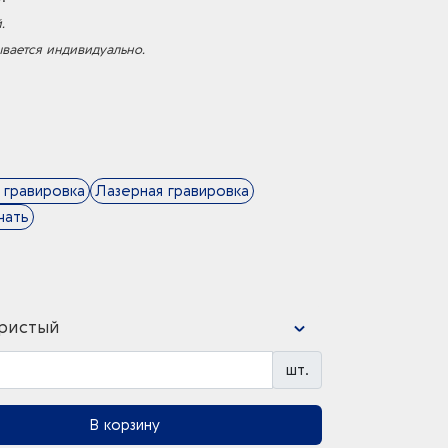
.
ывается индивидуально.
 гравировка
Лазерная гравировка
чать
ристый
шт.
В корзину