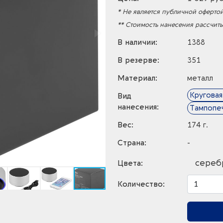
* Не является публичной офертой
** Стоимость нанесения рассчит
В наличии:
1388
В резерве:
351
Материал:
металл
Круговая
Вид
нанесения:
Тампопе
Вес:
174 г.
Страна:
-
сереб
Цвета:
Количество: