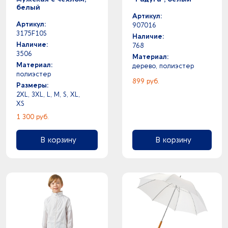
2
Трафаретная печать с фольгой
белый
13
УФ-печать
Артикул:
Артикул:
907016
10
УФ DTF печать
3175F10S
Наличие:
3
Флекстран
Наличие:
768
1
Цифровая печать
3506
Материал:
Материал:
дерево, полиэстер
полиэстер
899 руб.
Размеры:
2XL, 3XL, L, M, S, XL,
XS
1 300 руб.
В корзину
В корзину