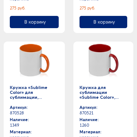
275 руб.
275 руб.
В корзину
В корзину
Кружка «Sublime
Кружка для
Color» для
сублимации
сублимации,
«Sublime Color»,
качество Orca
белый/красный
Premium
Артикул:
Артикул:
870528
870521
Наличие:
Наличие:
1349
1260
Материал:
Материал: