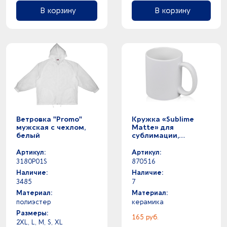
В корзину
В корзину
Ветровка "Promo"
Кружка «Sublime
мужская с чехлом,
Matte» для
белый
сублимации,
качество Orca
Premium
Артикул:
Артикул:
3180P01S
870516
Наличие:
Наличие:
3485
7
Материал:
Материал:
полиэстер
керамика
Размеры:
165 руб.
2XL, L, M, S, XL