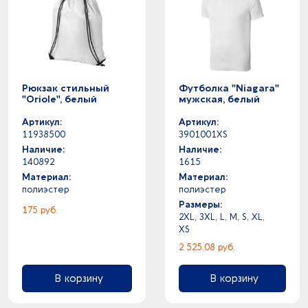
Рюкзак стильный
Футболка "Niagara"
"Oriole", белый
мужская, белый
Артикул:
Артикул:
11938500
3901001XS
Наличие:
Наличие:
140892
1615
Материал:
Материал:
полиэстер
полиэстер
Размеры:
175 руб.
2XL, 3XL, L, M, S, XL,
XS
2 525.08 руб.
В корзину
В корзину