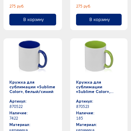
275 руб.
275 руб.
В корзину
В корзину
Кружка для
Кружка для
сублимации «Sublime
сублимации
Color», белый/синий
«Sublime Color»,
белый/зеленое
яблоко
Артикул:
Артикул:
870522
870523
Наличие:
Наличие:
7422
185
Материал:
Материал:
керамика
керамика