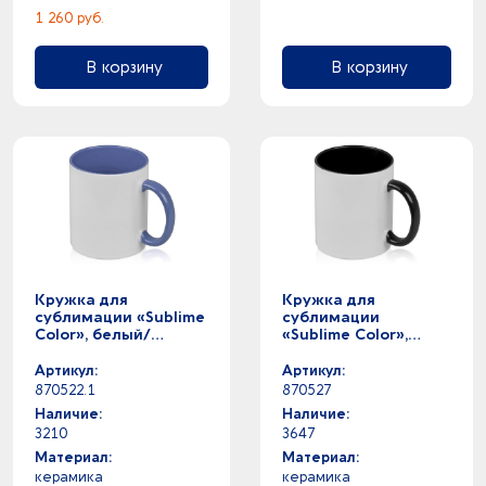
1 260 руб.
В корзину
В корзину
Кружка для
Кружка для
сублимации «Sublime
сублимации
Color», белый/
«Sublime Color»,
светло-синий
белый/черный
Артикул:
Артикул:
870522.1
870527
Наличие:
Наличие:
3210
3647
Материал:
Материал:
керамика
керамика