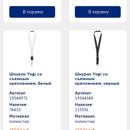
2
фиолетовый -
20
черный -
В корзину
В корзину
Шнурок Yogi со
Шнурок Yogi со
съемным
съемным
креплением, белый
креплением, черный
Артикул:
Артикул:
19544972
19544348
Наличие:
Наличие:
74410
115536
Материал:
Материал:
полиэстер
полиэстер