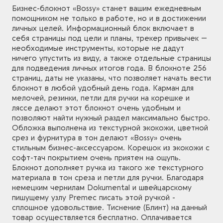
Бизнес-блокнот «Bossy» станет вашим ежедневным
помощником не только в работе, но и в достижении
личных целей. Информационный блок включает в
себя страницы под цели и планы, трекер привычек —
необходимые инструменты, которые не дадут
ничего упустить из виду, а также отдельные страницы
для подведения личных итогов года. В блокноте 256
страниц, даты не указаны, что позволяет начать вести
блокнот в любой удобный день года. Карман для
мелочей, резинки, петли для ручки на корешке и
ляссе делают этот блокнот очень удобным и
позволяют найти нужный раздел максимально быстро.
Обложка выполнена из текстурной экокожи, цветной
срез и фурнитура в тон делают «Bossy» очень
стильным бизнес-аксессуаром. Корешок из экокожи с
софт-тач покрытием очень приятен на ощупь.
Блокнот дополняет ручка из такого же текстурного
материала в тон среза и петли для ручки. Благодаря
немецким чернилам Dokumental и швейцарскому
пишущему узлу Premec писать этой ручкой -
сплошное удовольствие. Тиснение (Блинт) на данный
товар осуществляется бесплатно. Оплачивается