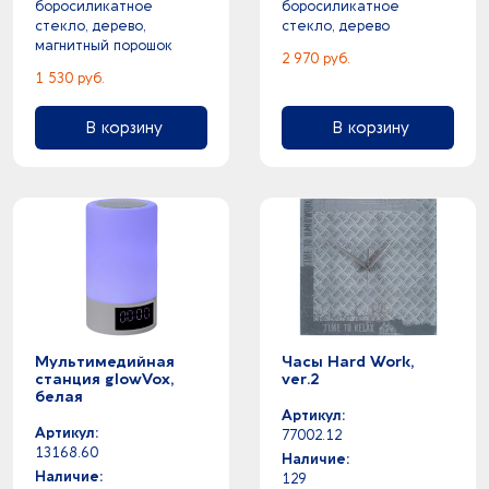
боросиликатное
боросиликатное
стекло, дерево,
стекло, дерево
магнитный порошок
2 970 руб.
1 530 руб.
В корзину
В корзину
Мультимедийная
Часы Hard Work,
станция glowVox,
ver.2
белая
Артикул:
Артикул:
77002.12
13168.60
Наличие:
Наличие:
129