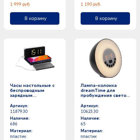
1 999 руб.
1 190 руб.
В корзину
В корзину
Часы настольные с
Лампа-колонка
беспроводным
dreamTime для
зарядным
пробуждения светом
устройством Pitstop,
и музыкой, черная
черные
Артикул:
Артикул:
11879.30
10623.30
Наличие:
Наличие:
686
65
Материал:
Материал:
пластик
пластик