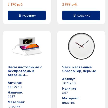
3 190 руб.
2 999 руб.
В корзину
В корзину
Часы настольные с
Часы настенные
беспроводным
ChronoTop, черные
зарядным
устройством Pitstop,
Артикул:
белые
Артикул:
10732.30
11879.60
Наличие:
Наличие:
657
1137
Материал:
Материал:
пластик
пластик