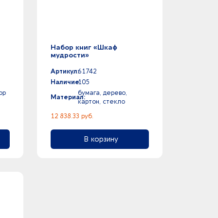
Набор книг «Шкаф
мудрости»
Артикул:
61742
Наличие:
105
ор
бумага, дерево,
Материал:
картон, стекло
12 838.33 руб.
В корзину