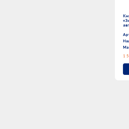
Кн
«З
ав
Ар
На
Ма
1 5