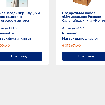
ига: Владимир Слуцкий
Подарочный набор
нак свыше», с
«Музыкальная Россия»:
тографом автора
балалайка, книга «Конек
горбунок»
тикул:
18339
Артикул:
94744
личие:
116
Наличие:
5
териал:
бумага, картон
Материал:
дерево, картон
00 руб.
6 076.67 руб.
В корзину
В корзину