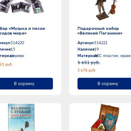
бор «Музыка и песни
Подарочный набор
родов мира»
«Великий Паганини»
тикул:
514220
Артикул:
514221
личие:
15
Наличие:
19
териал:
дерево
Материал:
АБС пластик, мрам
5 651 руб.
65 руб.
3 674 руб.
В корзину
В корзину