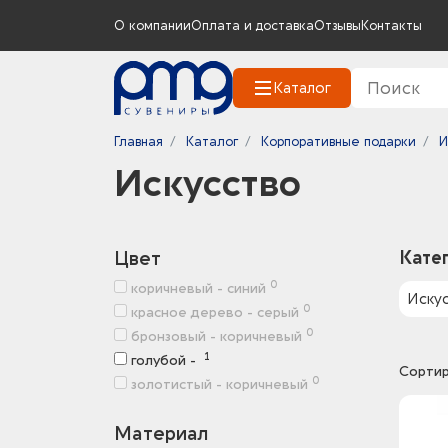
О компании
Оплата и доставка
Отзывы
Контакты
Каталог
Главная
Каталог
Корпоративные подарки
И
Искусство
Цвет
Кате
0
коричневый - синий
Иску
0
красное дерево - серый
0
бронзовый - коричневый
1
голубой -
Сортир
0
золотистый - коричневый
Материал