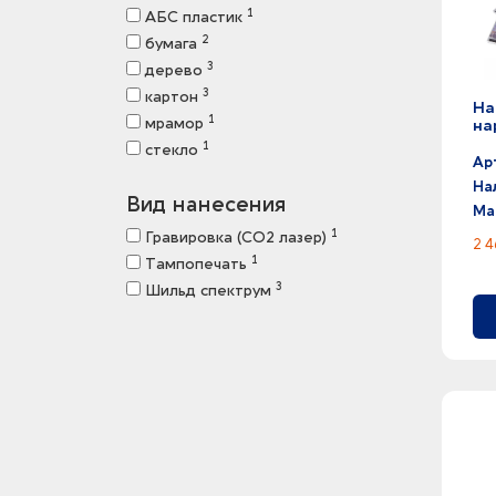
1
АБС пластик
2
бумага
3
дерево
3
картон
На
1
мрамор
на
1
стекло
Ар
На
Вид нанесения
Ма
1
Гравировка (CO2 лазер)
2 4
1
Тампопечать
3
Шильд спектрум