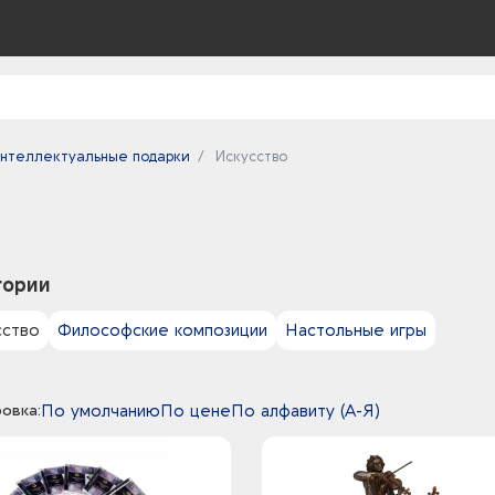
нтеллектуальные подарки
Искусство
гории
сство
Философские композиции
Настольные игры
овка:
По умолчанию
По цене
По алфавиту (А-Я)