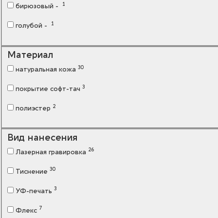
1
бирюзовый -
1
голубой -
0
желтый - черный
Материал
0
зеленый - черный
30
натуральная кожа
1
розовый -
3
покрытие софт-тач
5
серый -
2
полиэстер
7
синий -
Вид нанесения
7
черный -
26
Лазерная гравировка
30
Тиснение
3
УФ-печать
7
Флекс