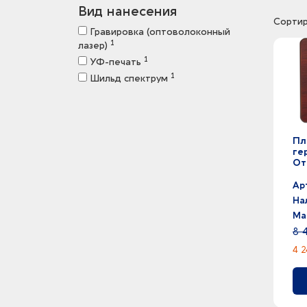
Вид нанесения
Сортир
Гравировка (оптоволоконный
1
лазер)
1
УФ-печать
1
Шильд спектрум
Пл
ге
От
Ар
На
Ма
8 
4 2