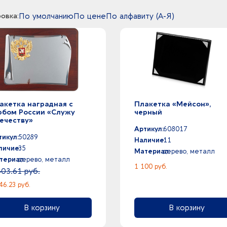
овка:
По умолчанию
По цене
По алфавиту (А-Я)
акетка наградная с
Плакетка «Мейсон»,
рбом России «Служу
черный
ечеству»
Артикул:
608017
тикул:
50289
Наличие:
11
личие:
35
Материал:
дерево, металл
териал:
дерево, металл
1 100 руб.
403.61 руб.
46.23 руб.
В корзину
В корзину