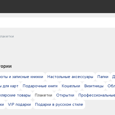
лакетки
гории
оты и записные книжки
Настольные аксессуары
Папки
Д
 для карт
Подарочные книги
Кошельки
Визитницы
Обл
елярские товары
Плакетки
Открытки
Профессиональные
жи
VIP подарки
Подарки в русском стиле