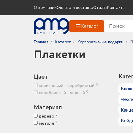
О компании
Оплата и доставка
Отзывы
Контакты
Каталог
Главная
Каталог
Корпоративные подарки
П
Плакетки
Цвет
Кате
0
коричневый - серебристый
Блокн
0
серебристый - черный
Чехлы
Материал
Канц
2
дерево
Бейд
2
металл