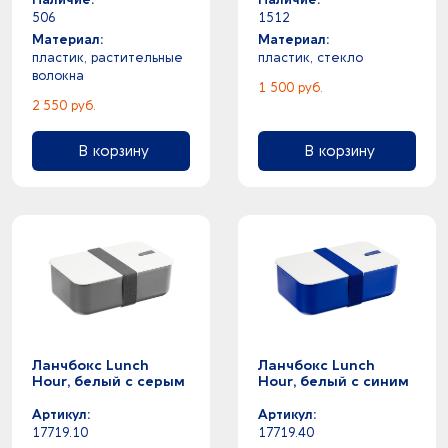
0
синий - черный
506
1512
4
синий -
Материал:
Материал:
пластик, растительные
пластик, стекло
1
темно-зеленый -
волокна
3
темно-синий -
1 500 руб.
2 550 руб.
1
хаки -
9
черный -
В корзину
В корзину
Ланчбокс Lunch
Ланчбокс Lunch
Hour, белый с серым
Hour, белый с синим
Артикул:
Артикул:
17719.10
17719.40