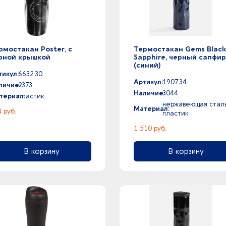
рмостакан Poster, с
Термостакан Gems Blac
рной крышкой
Sapphire, черный сапфи
(синий)
тикул:
6632.30
Артикул:
1907.34
личие:
2373
Наличие:
3044
териал:
пластик
нержавеющая сталь
Материал:
 руб.
пластик
1 510 руб.
В корзину
В корзину