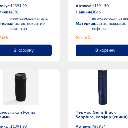
тикул:
11391.20
Артикул:
11391.50
личие:
2881
Наличие:
3046
нержавеющая сталь,
нержавеющая сталь
териал:
пластик, покрытие
Материал:
пластик, покрытие
софт-тач
софт-тач
 руб.
659 руб.
В корзину
В корзину
рмостакан Forma,
Термос Gems Black
рный
Sapphire, сапфир (синий)
тикул:
11391.30
Артикул:
7869.34