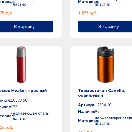
териал:
Материал:
пластик
пластик
75 руб.
1 575 руб.
В корзину
В корзину
рмос Heater, красный
Термостакан Canella,
оранжевый
тикул:
10873.50
Артикул:
12394.20
личие:
172
Наличие:
98
нержавеющая сталь,
териал:
нержавеющая сталь
пластик
Материал:
пластик
08 руб.