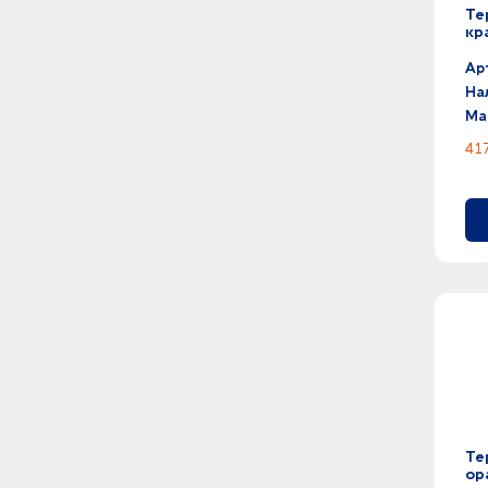
0
желтый - серый
Те
кр
0
желтый - синий
0
желтый - черный
Ар
43
желтый -
На
4
золотистый -
Ма
0
зеленое яблоко - зеленый
417
0
зеленое яблоко - серебристый
19
зеленое яблоко -
0
зеленый - прозрачный
0
зеленый - серебристый
0
зеленый - серый
0
зеленый - синий
0
зеленый - черный
55
зеленый -
3
индиго -
7
ярко-синий -
0
розовый - черный
11
розовый -
Те
ор
1
разноцветный -