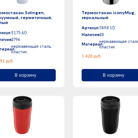
рмостакан Solingen,
Термостакан iconyMug,
куумный, герметичный,
зеркальный
лый
Артикул:
7498.10
тикул:
5175.60
Наличие:
28
личие:
2796
нержавеющая сталь
Материал:
нержавеющая сталь,
пластик
териал:
пластик
1 428 руб.
91 руб.
В корзину
В корзину