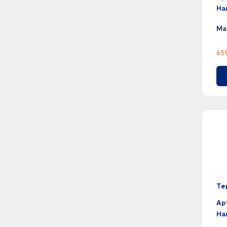
стальной -
На
4
темно-красный -
16
темно-зеленый -
Ма
15
темно-серый -
54
темно-синий -
659
31
фиолетовый -
4
хаки -
1
хром -
212
черный -
1
шоколад -
Те
Ар
На