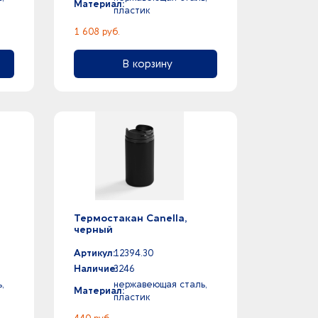
Материал:
пластик
1 608 руб.
В корзину
Термостакан Canella,
черный
Артикул:
12394.30
Наличие:
3246
,
нержавеющая сталь,
Материал:
пластик