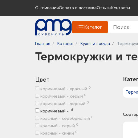
О компании
Оплата и доставка
Отзывы
Контакты
Каталог
Главная
Каталог
Кухня и посуда
Термокруж
Термокружки и т
Цвет
Кате
0
коричневый - красный
Терм
0
коричневый - серый
0
коричневый - черный
6
коричневый -
Сортир
0
красный - серебристый
0
красный - серый
0
красный - синий