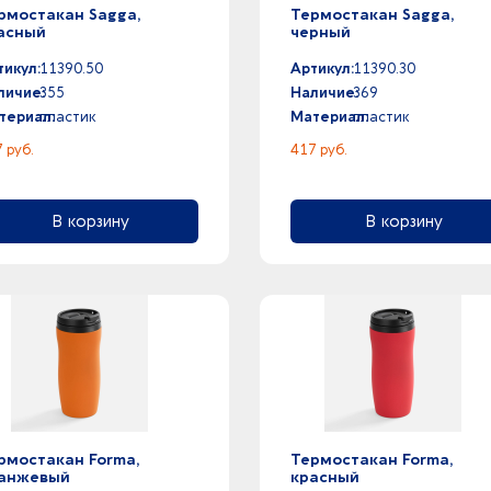
рмостакан Sagga,
Термостакан Sagga,
асный
черный
тикул:
11390.50
Артикул:
11390.30
личие:
355
Наличие:
369
териал:
пластик
Материал:
пластик
 руб.
417 руб.
В корзину
В корзину
рмостакан Forma,
Термостакан Forma,
анжевый
красный