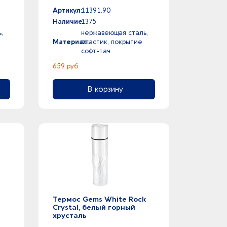
Артикул:
11391.90
Наличие:
1375
,
нержавеющая сталь,
Материал:
пластик, покрытие
софт-тач
659 руб.
В корзину
Термос Gems White Rock
Crystal, белый горный
хрусталь