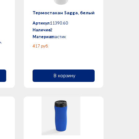
Термостакан Sagga, белый
Артикул:
11390.60
Наличие:
2
Материал:
пластик
,
417 руб.
В корзину