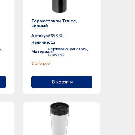
k
Термостакан Tralee,
черный
Артикул:
6898.30
Наличие:
812
,
нержавеющая сталь,
Материал:
пластик
1 575 руб.
В корзину