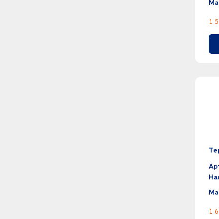
Ма
1 5
Те
Ар
На
Ма
1 6