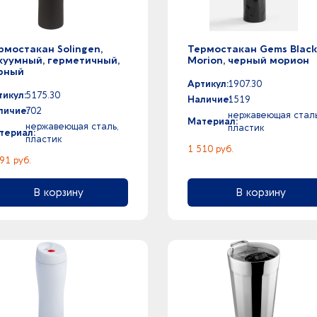
рмостакан Solingen,
Термостакан Gems Blac
куумный, герметичный,
Morion, черный морион
рный
Артикул:
1907.30
тикул:
5175.30
Наличие:
1519
личие:
702
нержавеющая сталь
Материал:
нержавеющая сталь,
пластик
териал:
пластик
1 510 руб.
91 руб.
В корзину
В корзину