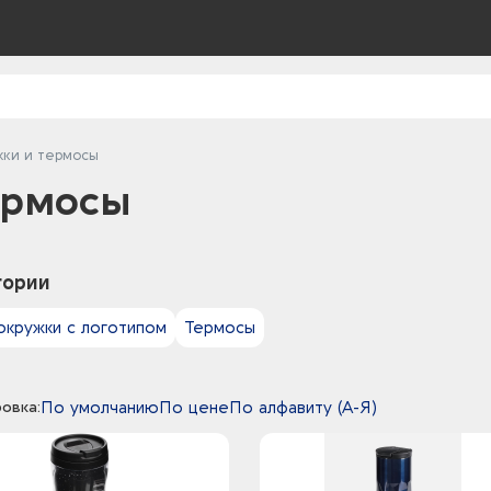
ки и термосы
ермосы
гории
окружки с логотипом
Термосы
овка:
По умолчанию
По цене
По алфавиту (А-Я)