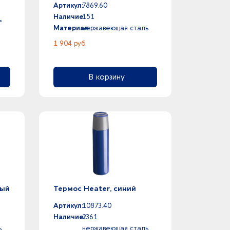
Артикул:
7869.60
Наличие:
151
ь
Материал:
нержавеющая сталь
1 904 руб.
В корзину
лый
Термос Heater, синий
Артикул:
10873.40
Наличие:
2361
,
нержавеющая сталь,