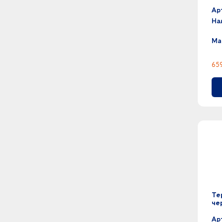
0
рыжий - серебристый
Ар
2
светло-голубой -
На
2
светло-зеленый -
Ма
2
серебристый металлик -
0
серебристый - серый
659
0
серебристый - синий
0
серебристый - черный
96
серебристый -
0
серый - синий
0
серый - стальной
0
серый - черный
79
серый -
1
синий классический -
1
синий металлик -
0
синий - темно-синий
0
синий - черный
Те
123
синий -
че
4
сиреневый -
Ар
14