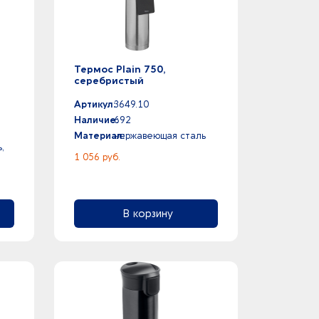
k
Термос Plain 750,
р
серебристый
Артикул:
3649.10
Наличие:
692
Материал:
нержавеющая сталь
,
1 056 руб.
В корзину