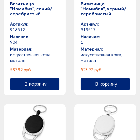
4
серый меланж -
Визитница
Визитница
"Намибия", синий/
"Намибия", черный/
3
серый прозрачный -
серебристый
серебристый
0
серый - черный
Артикул:
Артикул:
12
серый -
918512
918517
1
синий классический -
Наличие:
Наличие:
0
синий - черный
904
1
49
синий -
Материал:
Материал:
1
темно-коричневый -
искусственная кожа,
искусственная кожа,
металл
металл
1
темно-зеленый -
0
темно-серый - черный
587.92 руб.
523.92 руб.
11
темно-серый -
В корзину
В корзину
0
темно-синий - ярко-синий
27
темно-синий -
1
угольный -
3
фиолетовый -
10
фуксия -
115
черный -
2
шампань -