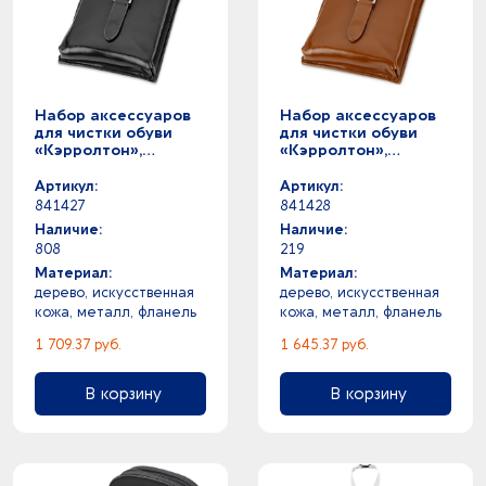
Набор аксессуаров
Набор аксессуаров
для чистки обуви
для чистки обуви
«Кэрролтон»,
«Кэрролтон»,
черный,
коричневый/
натуральный
натуральный
Артикул:
Артикул:
841427
841428
Наличие:
Наличие:
808
219
Материал:
Материал:
дерево, искусственная
дерево, искусственная
кожа, металл, фланель
кожа, металл, фланель
1 709.37 руб.
1 645.37 руб.
В корзину
В корзину