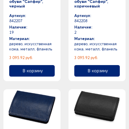
жемчужный -
обуви "Сапфир",
обуви "Сапфир",
черный
коричневый
10
золотистый -
0
зеленое яблоко - серый
Артикул:
Артикул:
14
зеленое яблоко -
842207
842208
15
Наличие:
Наличие:
зеленый -
19
2
2
ярко-синий -
Материал:
Материал:
0
розовый - серебристый
дерево, искусственная
дерево, искусственная
0
розовый - фуксия
кожа, металл, фланель
кожа, металл, фланель
10
розовый -
3 095.92 руб.
3 095.92 руб.
5
разноцветный -
1
светло-голубой -
В корзину
В корзину
0
светло-серый - темно-серый
10
светло-серый -
1
светло-синий -
0
серебристый - серый
0
серебристый - синий
0
серебристый - фуксия
0
серебристый - черный
19
серебристый -