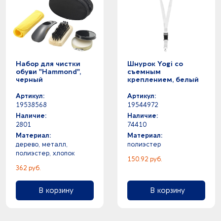
Набор для чистки
Шнурок Yogi со
обуви "Hammond",
съемным
черный
креплением, белый
Артикул:
Артикул:
19538568
19544972
Наличие:
Наличие:
2801
74410
Материал:
Материал:
дерево, металл,
полиэстер
полиэстер, хлопок
150.92 руб.
362 руб.
В корзину
В корзину