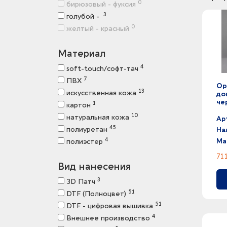
0
бирюзовый - фуксия
3
голубой -
0
желтый - красный
0
зеленое яблоко - серый
2
Материал
зеленое яблоко -
0
розовый - фуксия
4
soft-touch/софт-тач
2
розовый -
7
ПВХ
Ор
3
светло-серый -
13
искусственная кожа
до
0
серебристый - серый
че
1
картон
3
серый меланж -
10
натуральная кожа
Ар
2
серый прозрачный -
45
полиуретан
На
0
серый - черный
4
полиэстер
Ма
2
серый -
711
7
синий -
Вид нанесения
3
темно-серый -
3
3D Патч
6
темно-синий -
51
DTF (Полноцвет)
3
фуксия -
51
DTF - цифровая вышивка
11
черный -
4
Внешнее производство