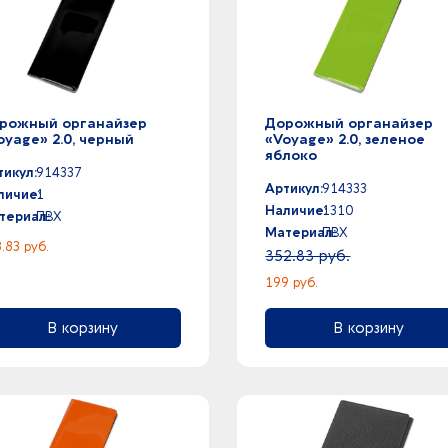
рожный органайзер
Дорожный органайзер
oyage» 2.0, черный
«Voyage» 2.0, зеленое
яблоко
тикул:
914337
Артикул:
914333
личие:
1
Наличие:
1310
териал:
ПВХ
Материал:
ПВХ
.83 руб.
352.83 руб.
199 руб.
В корзину
В корзину