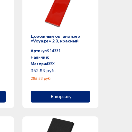
Дорожный органайзер
«Voyage» 2.0, красный
Артикул:
914331
Наличие:
5
Материал:
ПВХ
352.83 руб.
288.83 руб.
В корзину