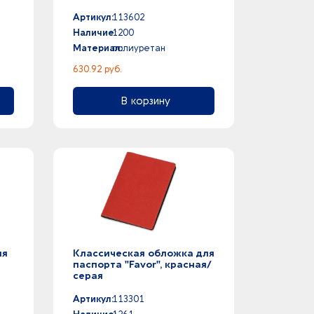
Артикул:
113602
Наличие:
1200
Материал:
полиуретан
630.92 руб.
В корзину
ля
Классическая обложка для
паспорта "Favor", красная/
серая
Артикул:
113301