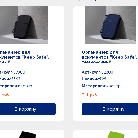
ганайзер для
Органайзер для
кументов "Keep Safe",
документов "Keep Safe",
рный
темно-синий
тикул:
937300
Артикул:
932300
личие:
2563
Наличие:
928
териал:
полиэстер
Материал:
полиэстер
 руб.
711 руб.
В корзину
В корзину