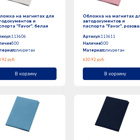
ложка на магнитах для
Обложка на магнитах д
тодокументов и
автодокументов и
спорта "Favor", белая
паспорта "Favor", розова
тикул:
113606
Артикул:
113611
личие:
500
Наличие:
500
териал:
полиуретан
Материал:
полиуретан
.92 руб.
630.92 руб.
В корзину
В корзину