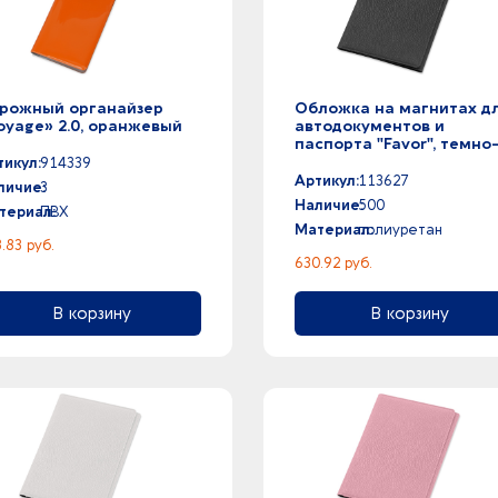
рожный органайзер
Обложка на магнитах д
oyage» 2.0, оранжевый
автодокументов и
паспорта "Favor", темно
серая
тикул:
914339
Артикул:
113627
личие:
3
Наличие:
500
териал:
ПВХ
Материал:
полиуретан
.83 руб.
630.92 руб.
В корзину
В корзину