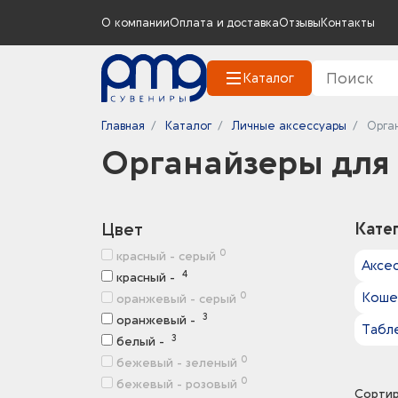
О компании
Оплата и доставка
Отзывы
Контакты
Каталог
Главная
Каталог
Личные аксессуары
Орга
Органайзеры для
Цвет
Кате
0
красный - серый
Аксе
4
красный -
Коше
0
оранжевый - серый
3
оранжевый -
Табл
3
белый -
0
бежевый - зеленый
0
бежевый - розовый
Сортир