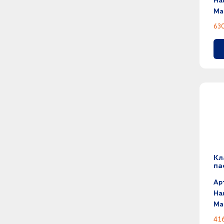
На
Ма
630
Кл
па
Ар
На
Ма
416