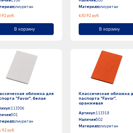
личие:
1108
Наличие:
500
териал:
полиуретан
Материал:
полиуретан
.92 руб.
630.92 руб.
В корзину
В корзину
ассическая обложка для
Классическая обложка 
спорта "Favor", белая
паспорта "Favor",
оранжевая
тикул:
113306
Артикул:
113318
личие:
501
Наличие:
502
териал:
полиуретан
Материал:
полиуретан
.92 руб.