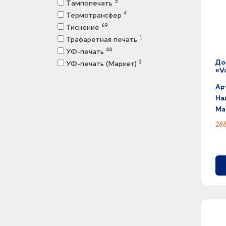
5
Тампопечать
4
Термотрансфер
69
Тиснение
1
Трафаретная печать
44
УФ-печать
До
3
УФ-печать (Маркет)
«V
2
Цифровая печать
1
Ар
Шильд спектрум
На
Ма
288