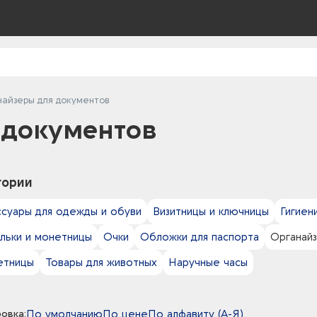
найзеры для документов
 документов
гории
ссуары для одежды и обуви
Визитницы и ключницы
Гигиен
льки и монетницы
Очки
Обложки для паспорта
Органай
етницы
Товары для животных
Наручные часы
овка:
По умолчанию
По цене
По алфавиту (А-Я)