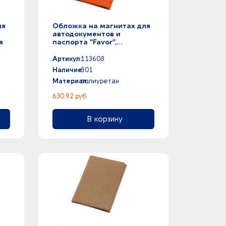
ля
Обложка на магнитах для
автодокументов и
я
паспорта "Favor",
оранжевая
Артикул:
113608
Наличие:
501
Материал:
полиуретан
630.92 руб.
В корзину