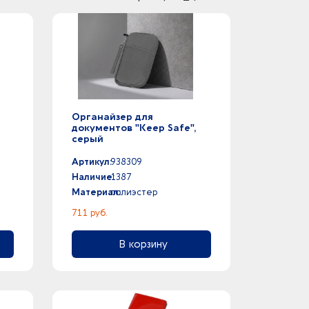
Органайзер для
документов "Keep Safe",
серый
Артикул:
938309
Наличие:
1387
Материал:
полиэстер
711 руб.
В корзину