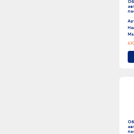
Об
ав
па
Ар
На
Ма
630
Об
ав
па