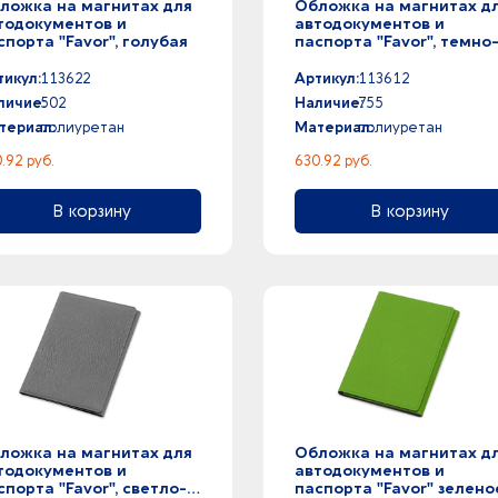
ложка на магнитах для
Обложка на магнитах д
тодокументов и
автодокументов и
спорта "Favor", голубая
паспорта "Favor", темно
синяя
тикул:
113622
Артикул:
113612
личие:
502
Наличие:
755
териал:
полиуретан
Материал:
полиуретан
.92 руб.
630.92 руб.
В корзину
В корзину
ложка на магнитах для
Обложка на магнитах д
тодокументов и
автодокументов и
спорта "Favor", светло-
паспорта "Favor" зелено