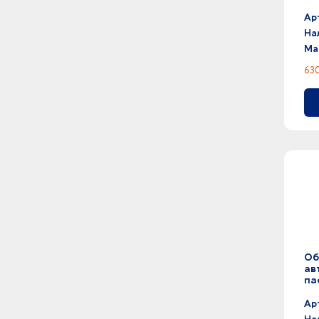
се
Ар
На
Ма
630
Об
ав
па
се
Ар