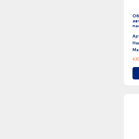
Об
ав
па
Ар
На
Ма
630