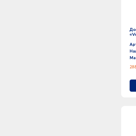
До
«V
Ар
На
Ма
288