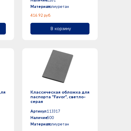
Наличие:
1261
Материал:
полиуретан
416.92 руб.
В корзину
для
Классическая обложка для
паспорта "Favor", светло-
серая
Артикул:
113317
Наличие:
500
Материал:
полиуретан