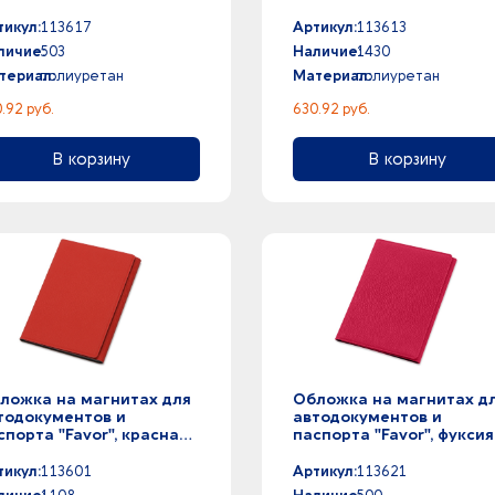
рая
яблоко/серая
тикул:
113617
Артикул:
113613
личие:
503
Наличие:
1430
териал:
полиуретан
Материал:
полиуретан
.92 руб.
630.92 руб.
В корзину
В корзину
ложка на магнитах для
Обложка на магнитах д
тодокументов и
автодокументов и
спорта "Favor", красная/
паспорта "Favor", фуксия
рая
тикул:
113601
Артикул:
113621