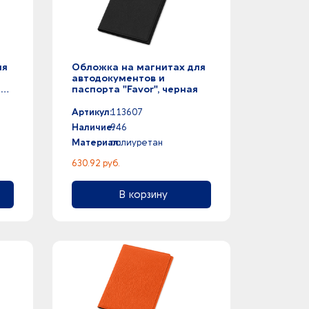
ля
Обложка на магнитах для
автодокументов и
-
паспорта "Favor", черная
Артикул:
113607
Наличие:
946
Материал:
полиуретан
630.92 руб.
В корзину