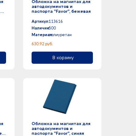
ля
Обложка на магнитах для
автодокументов и
-
паспорта "Favor", бежевая
Артикул:
113616
Наличие:
500
Материал:
полиуретан
630.92 руб.
В корзину
ля
Обложка на магнитах для
автодокументов и
е
паспорта "Favor", синяя