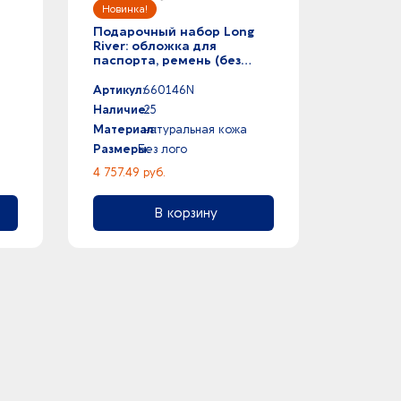
Подарочный набор Long
River: обложка для
паспорта, ремень (без
лого Long River), белая
коробка
Артикул:
660146N
Наличие:
25
Материал:
натуральная кожа
Размеры:
Без лого
4 757.49 руб.
В корзину