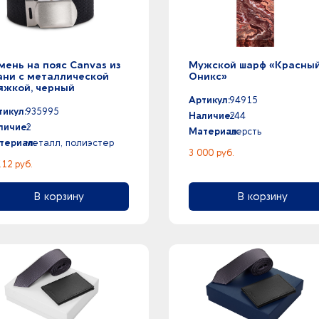
мень на пояс Canvas из
Мужской шарф «Красны
ани с металлической
Оникс»
яжкой, черный
Артикул:
94915
тикул:
935995
Наличие:
244
личие:
2
Материал:
шерсть
териал:
металл, полиэстер
3 000 руб.
.12 руб.
В корзину
В корзину