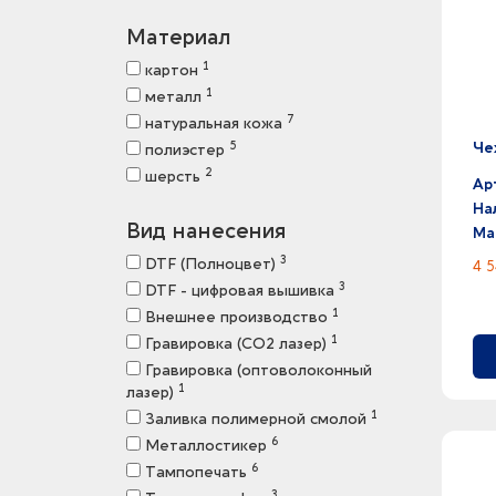
Материал
1
картон
1
металл
7
натуральная кожа
Че
5
полиэстер
2
шерсть
Ар
На
Вид нанесения
Ма
3
DTF (Полноцвет)
4 5
3
DTF - цифровая вышивка
1
Внешнее производство
1
Гравировка (CO2 лазер)
Гравировка (оптоволоконный
1
лазер)
1
Заливка полимерной смолой
6
Металлостикер
6
Тампопечать
3