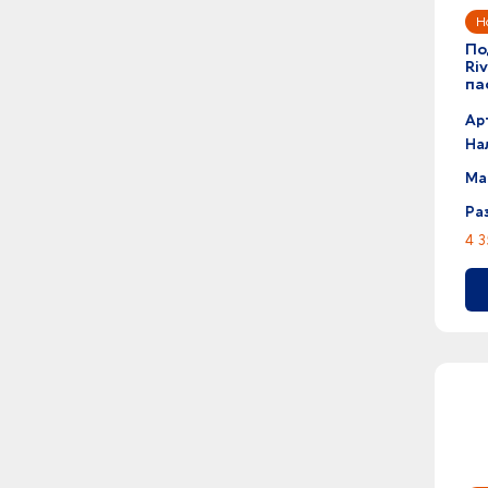
По
Ri
па
се
Ар
На
Ма
Ра
4 3