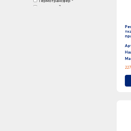
Термотрансфер
7
Тиснение
6
Трафаретная печать
7
Цифровая печать
Ре
7
Шильд спектрум
тк
пр
Ар
На
Ма
227