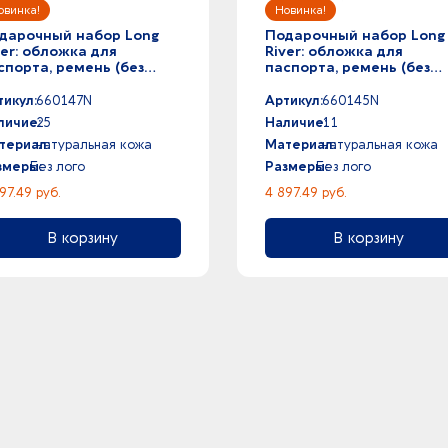
дарочный набор Long
Подарочный набор Long
ver: обложка для
River: обложка для
спорта, ремень (без
паспорта, ремень (без
го Long River), синяя
лого Long River), черная
робка
коробка
тикул:
660147N
Артикул:
660145N
личие:
25
Наличие:
11
териал:
натуральная кожа
Материал:
натуральная кожа
змеры:
Без лого
Размеры:
Без лого
97.49 руб.
4 897.49 руб.
В корзину
В корзину