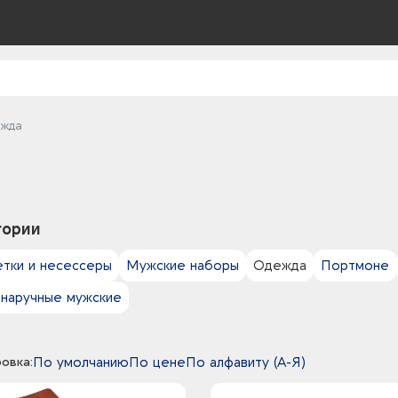
жда
гории
етки и несессеры
Мужские наборы
Одежда
Портмоне
 наручные мужские
овка:
По умолчанию
По цене
По алфавиту (А-Я)