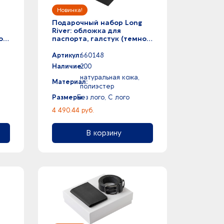
Подарочный набор Long
River: обложка для
о-
паспорта, галстук (темно-
серый), черная коробка
Артикул:
660148
Наличие:
200
натуральная кожа,
Материал:
полиэстер
Размеры:
Без лого, С лого
4 490.44 руб.
В корзину