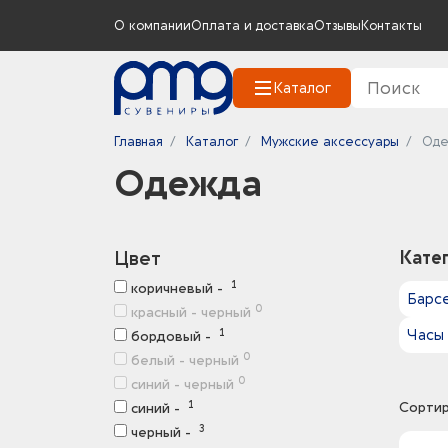
О компании
Оплата и доставка
Отзывы
Контакты
Каталог
Главная
Каталог
Мужские аксессуары
Оде
Одежда
Цвет
Кате
1
коричневый -
Барс
0
красный - черный
Часы
1
бордовый -
0
белый - черный
0
синий - черный
1
Сортир
синий -
3
черный -