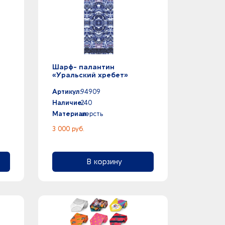
Шарф- палантин
«Уральский хребет»
Артикул:
94909
Наличие:
240
Материал:
шерсть
3 000 руб.
В корзину