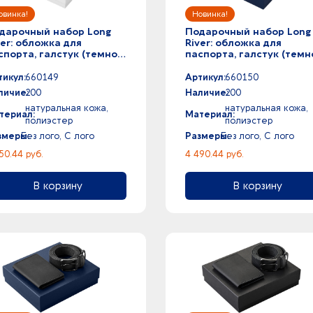
дарочный набор Long
Подарочный набор Long
ver: обложка для
River: обложка для
спорта, галстук (темно-
паспорта, галстук (темн
рый), белая коробка
серый), синяя коробка
тикул:
660149
Артикул:
660150
личие:
200
Наличие:
200
натуральная кожа,
натуральная кожа,
териал:
Материал:
полиэстер
полиэстер
змеры:
Без лого, С лого
Размеры:
Без лого, С лого
50.44 руб.
4 490.44 руб.
В корзину
В корзину