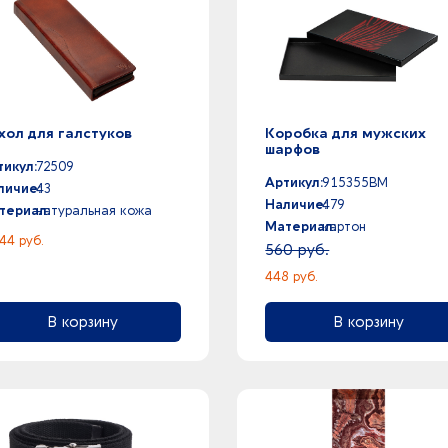
хол для галстуков
Коробка для мужских
шарфов
тикул:
72509
Артикул:
915355BM
личие:
43
Наличие:
479
териал:
натуральная кожа
Материал:
картон
44 руб.
560 руб.
448 руб.
В корзину
В корзину