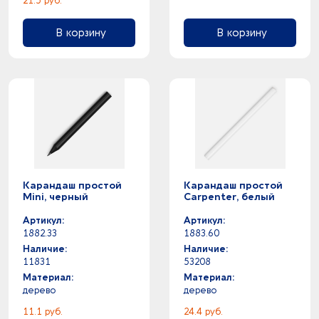
серый -
21.5 руб.
0
синий - темно-синий
В корзину
В корзину
17
синий -
2
темно-красный -
1
темно-серый -
8
темно-синий -
2
фиолетовый -
2
фуксия -
26
черный -
Карандаш простой
Карандаш простой
Mini, черный
Carpenter, белый
Артикул:
Артикул:
1882.33
1883.60
Наличие:
Наличие:
11831
53208
Материал:
Материал:
дерево
дерево
11.1 руб.
24.4 руб.