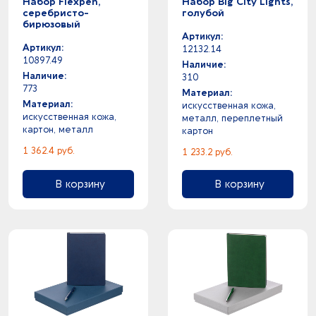
Набор Flexpen,
Набор Big City Lights,
серебристо-
голубой
бирюзовый
Артикул:
Артикул:
12132.14
10897.49
Наличие:
Наличие:
310
773
Материал:
Материал:
искусственная кожа,
искусственная кожа,
металл, переплетный
картон, металл
картон
1 362.4 руб.
1 233.2 руб.
В корзину
В корзину