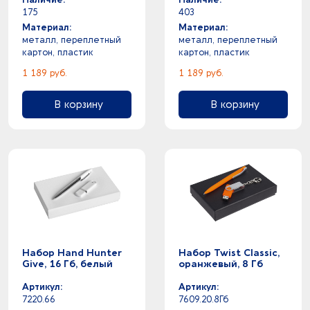
37
Шильд спектрум
0
зеленое яблоко - серый
175
403
1
спанбонд
0
зеленое яблоко - черный
Материал:
Материал:
4
сталь
металл, переплетный
металл, переплетный
2
зеленое яблоко -
1
стекло
картон, пластик
картон, пластик
0
зеленый - серебристый
3
фарфор
1 189 руб.
1 189 руб.
0
зеленый - черный
2
фаянс
5
зеленый -
В корзину
В корзину
0
светло-зеленый - серебристый
0
серебристый - черный
7
серебристый -
0
серый - синий
0
серый - черный
7
серый -
0
синий - черный
17
синий -
1
стальной -
Набор Hand Hunter
Набор Twist Classic,
1
темно-коричневый -
Give, 16 Гб, белый
оранжевый, 8 Гб
1
темно-синий -
Артикул:
Артикул:
32
черный -
7220.66
7609.20.8Гб