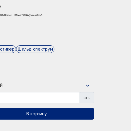
.
ывается индивидуально.
стикер
Шильд спектрум
й
шт.
В корзину