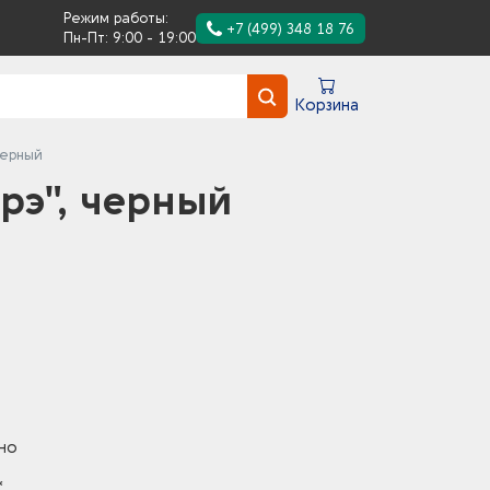
Режим работы:
+7 (499) 348 18 76
Пн-Пт: 9:00 - 19:00
Корзина
черный
рэ", черный
но
*