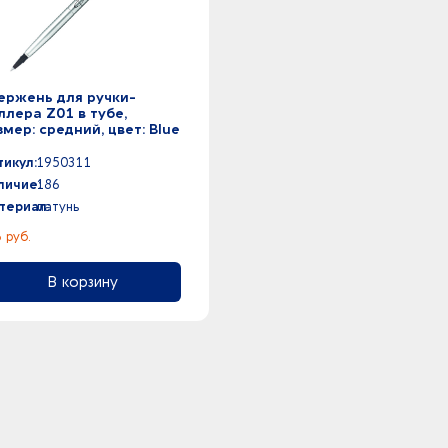
ержень для ручки-
ллера Z01 в тубе,
змер: средний, цвет: Blue
тикул:
1950311
личие:
186
териал:
латунь
 руб.
В корзину