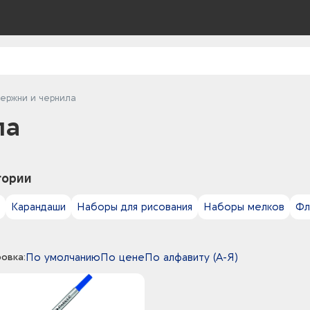
ержни и чернила
ла
гории
Карандаши
Наборы для рисования
Наборы мелков
Фл
овка:
По умолчанию
По цене
По алфавиту (А-Я)