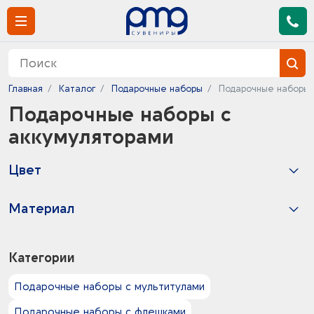
Главная
Каталог
Подарочные наборы
Подарочные наборы 
Подарочные наборы с
аккумуляторами
Цвет
18
красный -
3
Материал
оранжевый -
10
белый -
1
АБС-пластик
2
бирюзовый -
2
акрил
Категории
1
голубой -
2
алюминий
1
желтый -
1
бумага
Подарочные наборы с мультитулами
4
зеленый -
2
вискоза
4
серый -
Подарочные наборы с флешками
35
искусственная кожа