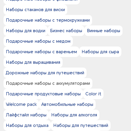
16
синий -
3
картон
Наборы стаканов для виски
17
черный -
12
металл
Подарочные наборы с термокружками
1
микрогофрокартон
1
нейлон
Наборы для водки
Бизнес наборы
Винные наборы
23
нержавеющая сталь
Подарочные наборы с медом
37
переплетный картон
75
пластик
Подарочные наборы с вареньем
Наборы для сыра
37
покрытие софт-тач
Наборы для выращивания
8
полиэстер
1
полиэстер 100%
Дорожные наборы для путешествий
2
поролон
Подарочные наборы с аккумуляторами
3
хлопок 100%
Подарочные продуктовые наборы
Color it
Welcome pack
Автомобильные наборы
Лайфстайл наборы
Наборы для алкоголя
Наборы для отдыха
Наборы для путешествий