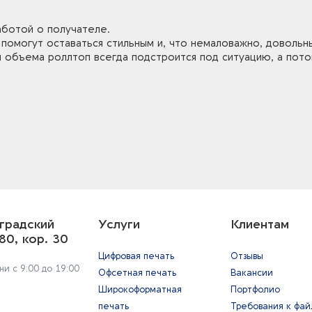
заботой о получателе.
омогут оставаться стильным и, что немаловажно, довольн
й объема роллтоп всегда подстроится под ситуацию, а пото
градский
Услуги
Клиентам
80, кор. 30
Цифровая печать
Отзывы
и с 9:00 до 19:00
Офсетная печать
Вакансии
Широкоформатная
Портфолио
печать
Требования к фа