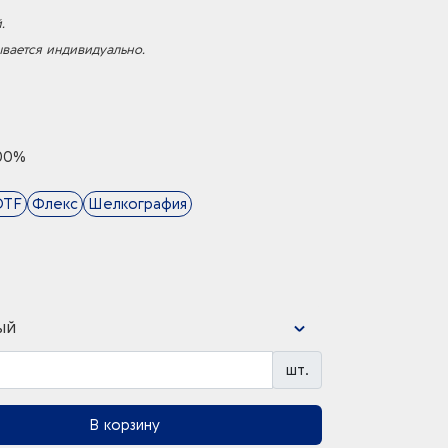
.
ывается индивидуально.
00%
DTF
Флекс
Шелкография
ый
шт.
В корзину