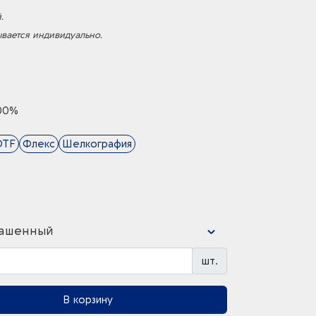
.
ывается индивидуально.
00%
DTF
Флекс
Шелкография
ашенный
шт.
В корзину