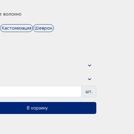
е волокно
Кастомизация
Шеврон
шт.
В корзину