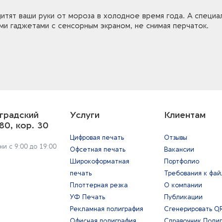
тят ваши руки от мороза в холодное время года. А специа
ми гаджетами с сенсорным экраном, не снимая перчаток.
градский
Услуги
Клиентам
80, кор. 30
Цифровая печать
Отзывы
и с 9:00 до 19:00
Офсетная печать
Вакансии
Широкоформатная
Портфолио
печать
Требования к фа
Плоттерная резка
О компании
УФ Печать
Публикации
Рекламная полиграфия
Сгенерировать Q
Офисная полиграфия
Справочник Поли