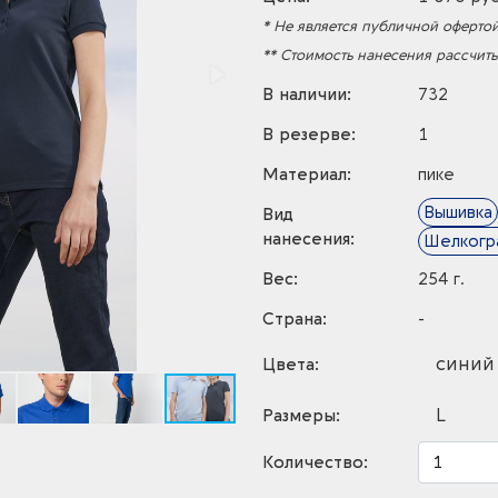
* Не является публичной офертой
** Стоимость нанесения рассчит
В наличии:
732
В резерве:
1
Материал:
пике
Вышивка
Вид
нанесения:
Шелкогр
Вес:
254 г.
Страна:
-
синий
Цвета:
L
Размеры:
Количество: