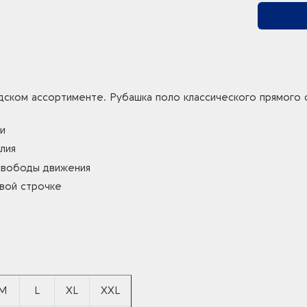
дском ассортименте. Рубашка поло классического прямого с
и
лия
 свободы движения
овой строчке
M
L
XL
XXL