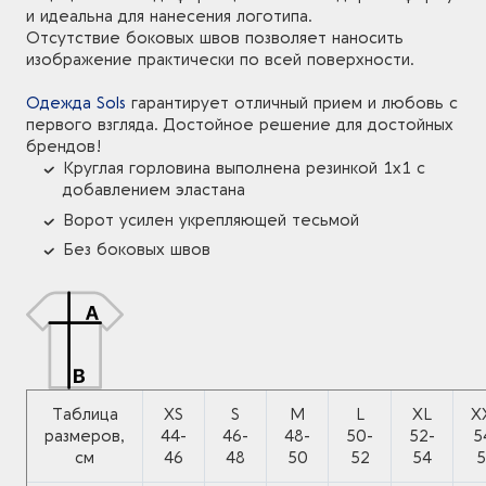
и идеальна для нанесения логотипа.
Отсутствие боковых швов позволяет наносить
изображение практически по всей поверхности.
Одежда Sols
гарантирует отличный прием и любовь с
первого взгляда. Достойное решение для достойных
брендов!
Круглая горловина выполнена резинкой 1x1 с
добавлением эластана
Ворот усилен укрепляющей тесьмой
Без боковых швов
Таблица
XS
S
M
L
XL
X
размеров,
44-
46-
48-
50-
52-
5
см
46
48
50
52
54
5