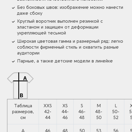
Без боковых швов: изображение можно нанести
даже сбоку
Круглый воротник выполнен резинкой с
эластаном и защищен от деформации
укрепляющей тесьмой
Широкая цветовая гамма и размерный ряд: легко
соблюсти фирменный стиль и охватить разные
аудитории
Парные, а также детские модели в линейке
Таблица
XXS
XS
S
M
L
размеров,
42-
44-
46-
48-
50-
5
см
44
46
48
50
52
A
46
48
50
53
56