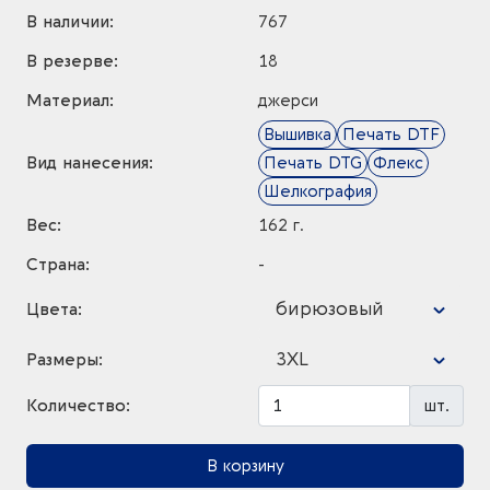
В наличии:
767
В резерве:
18
Материал:
джерси
Вышивка
Печать DTF
Вид нанесения:
Печать DTG
Флекс
Шелкография
Вес:
162 г.
Страна:
-
бирюзовый
Цвета:
3XL
Размеры:
Количество:
шт.
В корзину