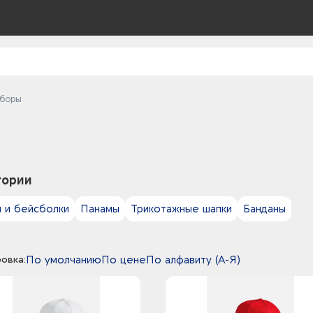
уборы
гории
и и бейсболки
Панамы
Трикотажные шапки
Банданы
овка:
По умолчанию
По цене
По алфавиту (А-Я)