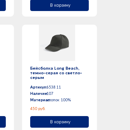
В корзину
Бейсболка Long Beach,
темно-серая со светло-
серым
Артикул:
6538.11
Наличие:
107
Материал:
хлопок 100%
450 руб.
В корзину