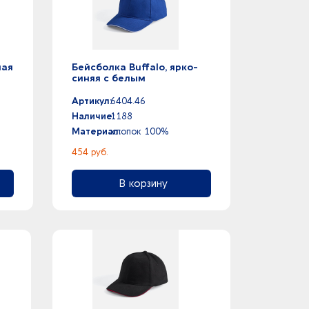
ная
Бейсболка Buffalo, ярко-
синяя с белым
Артикул:
6404.46
Наличие:
1188
Материал:
хлопок 100%
454 руб.
В корзину