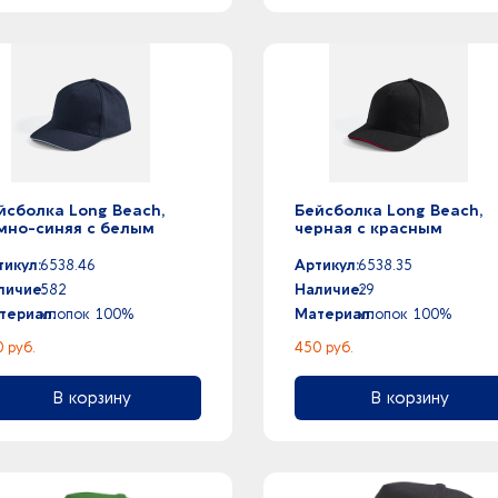
йсболка Long Beach,
Бейсболка Long Beach,
мно-синяя с белым
черная с красным
тикул:
6538.46
Артикул:
6538.35
личие:
582
Наличие:
29
териал:
хлопок 100%
Материал:
хлопок 100%
 руб.
450 руб.
В корзину
В корзину