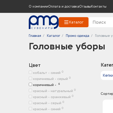
О компании
Оплата и доставка
Отзывы
Контакты
Каталог
Главная
Каталог
Промо одежда
Головные 
Головные уборы
Цвет
Кате
0
кобальт - синий
Кепк
0
коричневый - серый
6
коричневый -
0
красный - натуральный
Сортир
0
красный - оранжевый
0
красный - серый
0
красный - синий