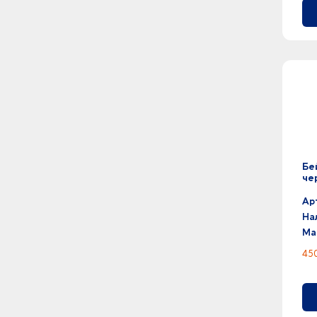
2
светло-синий -
0
серебристый - серый
0
серый меланж - черный
0
серый - серый меланж
0
серый - синий
0
серый - стальной
0
серый - черный
59
серый -
16
синий классический -
0
синий - темно-синий
Бе
че
0
синий - черный
93
синий -
Ар
4
сиреневый -
На
2
темно-красный -
Ма
3
темно-зеленый -
450
8
темно-серый -
39
темно-синий -
15
фиолетовый -
3