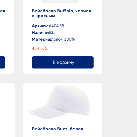
тая
Бейсболка Buffalo, черная
с красным
Артикул:
6404.35
Наличие:
235
Материал:
хлопок 100%
454 руб.
В корзину
Бейсболка Buzz, белая