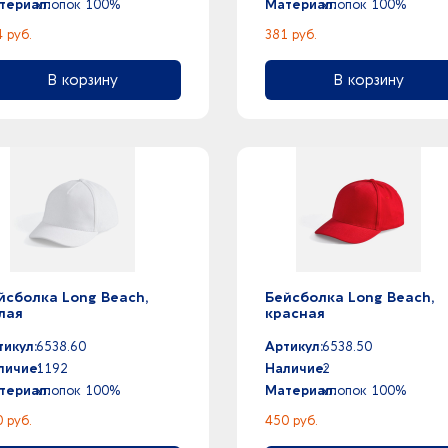
териал:
хлопок 100%
Материал:
хлопок 100%
 руб.
381 руб.
В корзину
В корзину
йсболка Long Beach,
Бейсболка Long Beach,
лая
красная
тикул:
6538.60
Артикул:
6538.50
личие:
1192
Наличие:
2
териал:
хлопок 100%
Материал:
хлопок 100%
 руб.
450 руб.