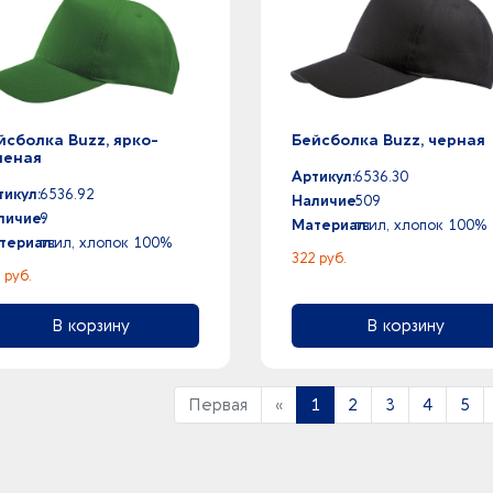
йсболка Buzz, ярко-
Бейсболка Buzz, черная
леная
Артикул:
6536.30
тикул:
6536.92
Наличие:
509
личие:
9
Материал:
твил, хлопок 100%
териал:
твил, хлопок 100%
322 руб.
 руб.
В корзину
В корзину
Первая
«
1
2
3
4
5