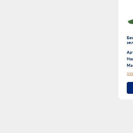
Бе
зе
Ар
На
Ма
322