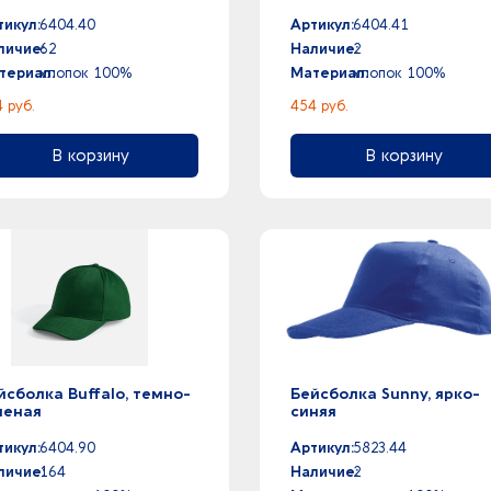
тикул:
6404.40
Артикул:
6404.41
личие:
62
Наличие:
2
териал:
хлопок 100%
Материал:
хлопок 100%
 руб.
454 руб.
В корзину
В корзину
йсболка Buffalo, темно-
Бейсболка Sunny, ярко-
леная
синяя
тикул:
6404.90
Артикул:
5823.44
личие:
164
Наличие:
2