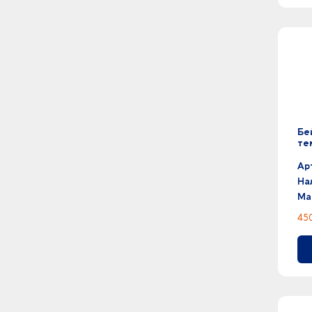
фуксия -
0
хаки - черный
4
хаки -
146
черный -
Бе
те
Ар
На
Ма
450