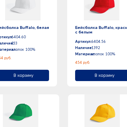
ейсболка Buffalo, белая
Бейсболка Buffalo, крас
с белым
ртикул:
6404.60
Артикул:
6404.56
аличие:
233
Наличие:
1392
атериал:
хлопок 100%
Материал:
хлопок 100%
54 руб.
454 руб.
В корзину
В корзину