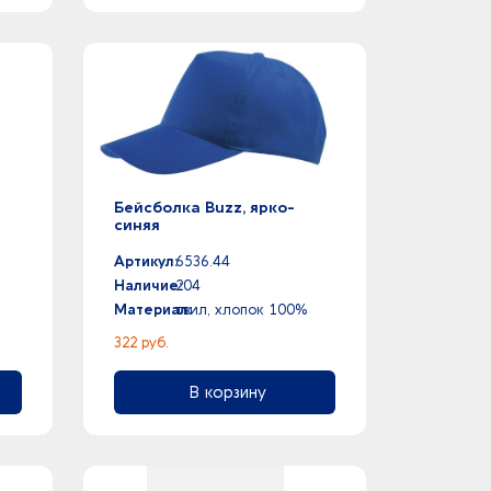
Бейсболка Buzz, ярко-
синяя
Артикул:
6536.44
Наличие:
204
Материал:
твил, хлопок 100%
322 руб.
В корзину