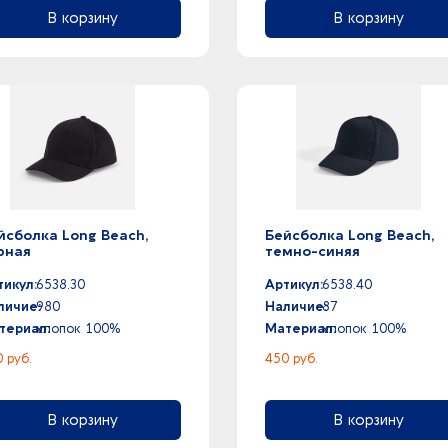
В корзину
В корзину
йсболка Long Beach,
Бейсболка Long Beach,
рная
темно-синяя
тикул:
6538.30
Артикул:
6538.40
личие:
980
Наличие:
87
териал:
хлопок 100%
Материал:
хлопок 100%
 руб.
450 руб.
В корзину
В корзину