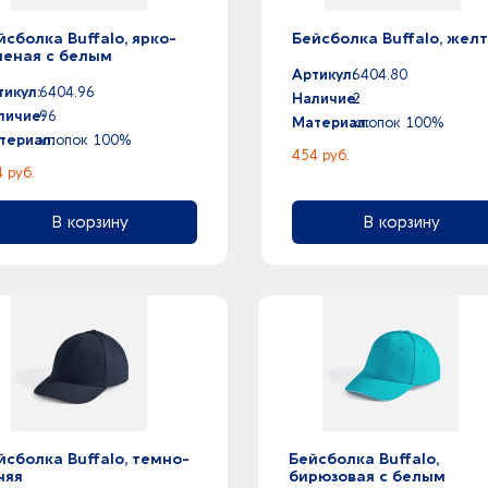
йсболка Buffalo, ярко-
Бейсболка Buffalo, жел
леная с белым
Артикул:
6404.80
тикул:
6404.96
Наличие:
2
личие:
96
Материал:
хлопок 100%
териал:
хлопок 100%
454 руб.
 руб.
В корзину
В корзину
йсболка Buffalo, темно-
Бейсболка Buffalo,
няя
бирюзовая с белым