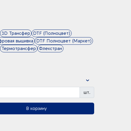
3D Трансфер
DTF (Полноцвет)
фровая вышивка
DTF Полноцвет (Маркет)
Термотрансфер
Флекстран
шт.
В корзину