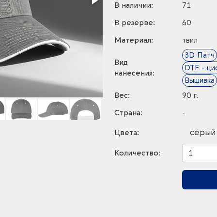
В наличии:
71
В резерве:
60
Материал:
твил
3D Патч
Вид
DTF - ци
нанесения:
Вышивка
Вес:
90 г.
Страна:
-
серый
Цвета:
Количество: