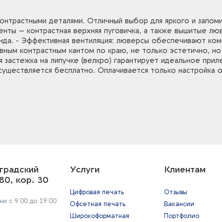
онтрастными деталями. Отличный выбор для яркого и запом
центы – контрастная верхняя пуговичка, а также вышитые л
нда. - Эффективная вентиляция: люверсы обеспечивают ком
ивным контрастным кантом по краю, не только эстетично, н
ая застежка на липучке (велкро) гарантирует идеальное при
 осуществляется бесплатно. Оплачивается только настройка
градский
Услуги
Клиентам
80, кор. 30
Цифровая печать
Отзывы
и с 9:00 до 19:00
Офсетная печать
Вакансии
Широкоформатная
Портфолио