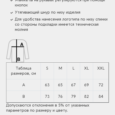
Манжеты на рукавах регулируются при помощи
кнопок
Утягивающий шнур по низу изделия
Для удобства нанесения логотипа по низу спинки
со стороны подкладки имеется техническая
молния
Таблица
S
M
L
XL
XXL
размеров, см
A
63
65
67
69
72
B
73
76
79
82
84
Допускаются отклонения в 5% от указанных
параметров по размеру и цвету.