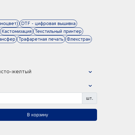
лноцвет)
DTF - цифровая вышивка
Кастомизация
Текстильный принтер
ансфер
Трафаретная печать
Флекстран
исто-желтый
шт.
В корзину