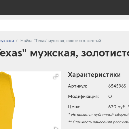
рукавки
Майка "Texas" мужская, золотисто-желтый
exas" мужская, золотис
Характеристики
Артикул:
654596S
Модификация:
O
Цена:
630 руб. 
* Не является публичной офертой
** Стоимость нанесения рассчит