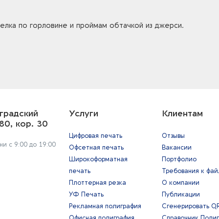
елка по горловине и проймам обтачкой из джерси.
градский
Услуги
Клиентам
80, кор. 30
Цифровая печать
Отзывы
и с 9:00 до 19:00
Офсетная печать
Вакансии
Широкоформатная
Портфолио
печать
Требования к фа
Плоттерная резка
О компании
УФ Печать
Публикации
Рекламная полиграфия
Сгенерировать Q
Офисная полиграфия
Справочник Поли