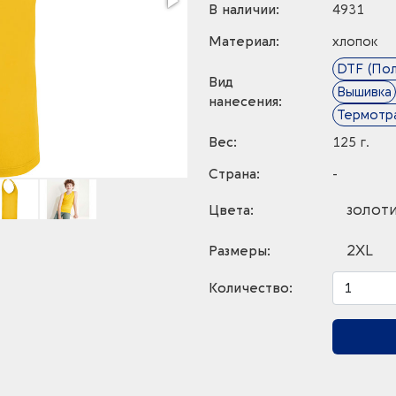
В наличии:
4931
Материал:
хлопок
DTF (По
Вид
Вышивка
нанесения:
Термотр
Вес:
125 г.
Страна:
-
золот
Цвета:
2XL
Размеры:
Количество: