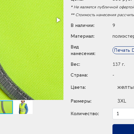
* Не является публичной офертой
** Стоимость нанесения рассчит
В наличии:
9
Материал:
полиэсте
Вид
Печать 
нанесения:
Вес:
137 г.
Страна:
-
желты
Цвета:
3XL
Размеры:
Количество: