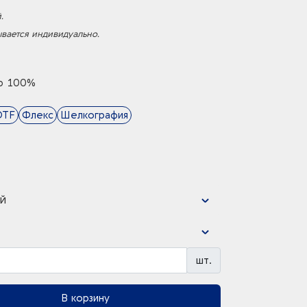
.
ывается индивидуально.
р 100%
DTF
Флекс
Шелкография
й
шт.
В корзину