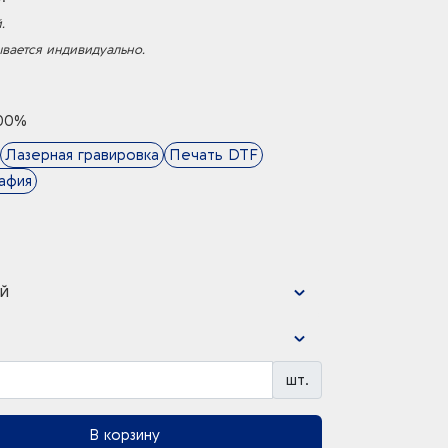
.
ывается индивидуально.
00%
Лазерная гравировка
Печать DTF
афия
й
шт.
В корзину