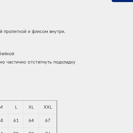
й пропиткой и флисом внутри.
бейкой
но частично отстегнуть подкладку
M
L
XL
XXL
58
61
64
67