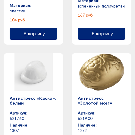
Материал:
1
темно-коричневый -
Материал:
вспененный полиуретан
пластик
3
темно-синий -
187 руб.
0
фиолетовый - черный
104 руб.
11
фиолетовый -
1
В корзину
В корзину
фуксия -
1
хаки -
1
черный прозрачный -
95
черный -
Антистресс «Каска»,
Антистресс
белый
«Золотой мозг»
Артикул:
Артикул:
6217.60
6219.00
Наличие:
Наличие:
1307
1272