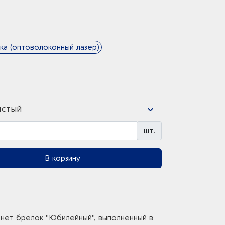
ка (оптоволоконный лазер)
истый
шт.
В корзину
анет брелок "Юбилейный", выполненный в