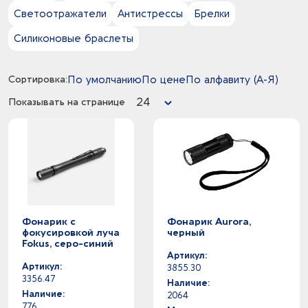
6
синий -
Светоотражатели
Антистрессы
Брелки
14
УФ-печать
19
черный -
1
Шильда
Силиконовые браслеты
Сортировка:
По умолчанию
По цене
По алфавиту (А-Я)
24
Показывать на странице
Фонарик с
Фонарик Aurora,
фокусировкой луча
черный
Fokus, серо-синий
Артикул:
Артикул:
3855.30
3356.47
Наличие:
Наличие:
2064
776