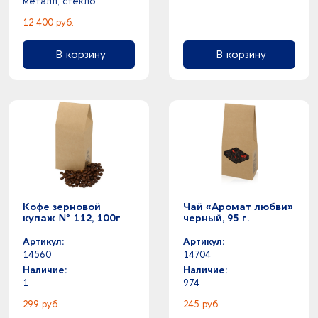
металл, стекло
2
бирюзовый -
12 400 руб.
0
бургунди - красный
0
голубой - коричневый
В корзину
В корзину
0
голубой - разноцветный
2
желтый -
0
зеленое яблоко - красный
0
зеленый - коричневый
0
зеленый - разноцветный
8
зеленый -
1
розовый -
0
разноцветный - розовый
2
разноцветный -
Кофе зерновой
Чай «Аромат любви»
3
серебристый -
купаж № 112, 100г
черный, 95 г.
3
серый -
Артикул:
Артикул:
0
синий - темно-синий
14560
14704
4
синий -
Наличие:
Наличие:
2
1
974
фиолетовый -
12
черный -
299 руб.
245 руб.