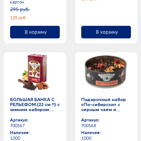
картон
295 руб.
129 руб.
В корзину
В корзину
БОЛЬШАЯ БАНКА С
Подарочный набор
РЕЛЬЕФОМ.(22 см !!) с
«По-сибирски» с
зимним набором:
черным чаем и
Имбирное печенье и
малиновым
Имбирный чай. Вес
монпансье
Артикул:
Артикул:
нетто:500г
700567
700568
Наличие:
Наличие:
1000
1000