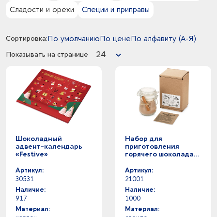
6
белый -
10
пластик
Сладости и орехи
Специи и приправы
2
желтый -
1
полипропилен
0
зеленое яблоко - красный
5
полиэстер
6
Сортировка:
По умолчанию
По цене
По алфавиту (А-Я)
зеленый -
2
стекло
1
серый -
2
фарфор
24
Показывать на странице
2
фиолетовый -
1
флис
5
черный -
2
хлопок
Шоколадный
Набор для
адвент-календарь
приготовления
«Festive»
горячего шоколада
«Hot choc»
Артикул:
Артикул:
30531
21001
Наличие:
Наличие:
917
1000
Материал:
Материал: