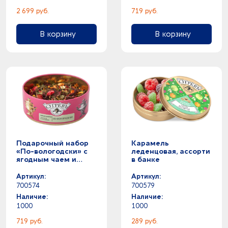
2 699 руб.
719 руб.
В корзину
В корзину
Подарочный набор
Карамель
«По-вологодски» с
леденцовая, ассорти
ягодным чаем и
в банке
малиновым
монпансье
Артикул:
Артикул:
700574
700579
Наличие:
Наличие:
1000
1000
719 руб.
289 руб.