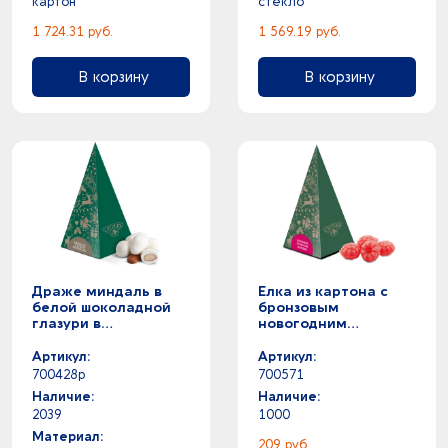
картон
стекло
1 724.31 руб.
1 569.19 руб.
В корзину
В корзину
Драже миндаль в
Елка из картона с
белой шоколадной
бронзовым
глазури в
новогодним
подарочной
паттерном с
упаковке (Р)
малиновым
Артикул:
Артикул:
монпансье, 50 г.
700428p
700571
Наличие:
Наличие:
2039
1000
Материал:
209 руб.