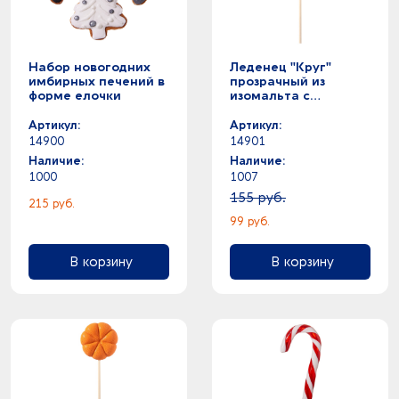
Набор новогодних
Леденец "Круг"
имбирных печений в
прозрачный из
форме елочки
изомальта с
серебристой
посыпкой, 30 гр.
Артикул:
Артикул:
14900
14901
Наличие:
Наличие:
1000
1007
155 руб.
215 руб.
99 руб.
В корзину
В корзину