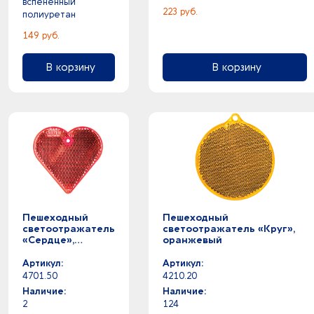
вспененный
шоколад -
223 руб.
полиуретан
шоколадный -
149 руб.
В корзину
В корзину
Пешеходный
Пешеходный
светоотражатель
светоотражатель «Круг»,
«Сердце»,
оранжевый
красный
Артикул:
Артикул:
4701.50
4210.20
Наличие:
Наличие:
2
124