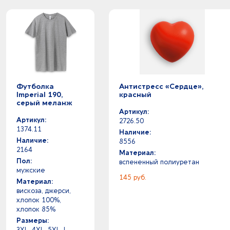
серебристый - серый
серебристый - серый
серебристый - синий
серебристый - сиреневый
серебристый - темно-синий
серебристый - фиолетовый
серебристый - черный
серебристый -
Футболка
Антистресс «Сердце»,
Imperial 190,
красный
серый меланж - темно-синий
серый меланж
серый меланж - черный
Артикул:
Артикул:
2726.50
серый меланж -
1374.11
Наличие:
серый прозрачный -
Наличие:
8556
серый стальной - темно-коричневый
2164
Материал:
серый - серый меланж
Пол:
вспененный полиуретан
мужские
серый - синий
145 руб.
Материал:
серый - темно-синий
вискоза, джерси,
серый - фиолетовый
хлопок 100%,
серый - черный
хлопок 85%
Размеры:
серый -
3XL, 4XL, 5XL, L,