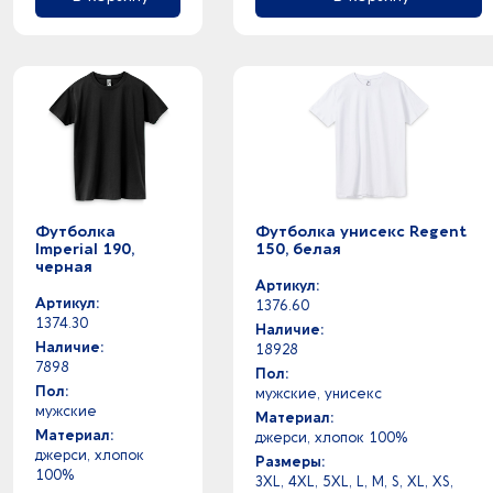
оранжевый - черный
микроволокно
Шильд спектрум
оранжевый -
микрогофрокартон
оружейная сталь -
микрофибра
пыльная роза - серый
мрамор
пыльная роза -
натуральная кожа
прозрачный - разноцветный
натуральный камень
прозрачный - серебристый
натуральный шелк
прозрачный - серебристый
нейлон
прозрачный - серый
нейлон 20%
Футболка
Футболка унисекс Regent
прозрачный - темно-серый
Imperial 190,
150, белая
нейлон 100%
черная
прозрачный - темно-синий
неопрен
Артикул:
прозрачный - фиолетовый
Артикул:
1376.60
нержавеющая cталь
1374.30
прозрачный - черный
Наличие:
нержавеющая сталь
Наличие:
18928
прозрачный -
нетканый материал
7898
Пол:
антрацит -
никель
Пол:
мужские, унисекс
бордо - разноцветный
мужские
оксфорд
Материал:
бордо - разноцветный
Материал:
джерси, хлопок 100%
олово
джерси, хлопок
бордо -
Размеры:
органический хлопок 100%
100%
3XL, 4XL, 5XL, L, M, S, XL, XS,
бордовый - коричневый
оргстекло