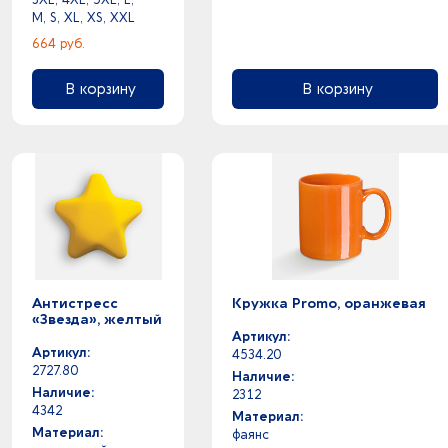
синий классический -
M, S, XL, XS, XXL
синий - темно-синий
664 руб.
синий - черный
синий -
В корзину
В корзину
сиреневый -
стальной -
темно-красный -
темно-зеленый -
темно-серый - черный
темно-серый -
темно-синий -
терракотовый -
фиолетовый - черный
Антистресс
Кружка Promo, оранжевая
«Звезда», желтый
фиолетовый -
Артикул:
фисташковый -
Артикул:
4534.20
фуксия -
2727.80
Наличие:
хаки -
Наличие:
2312
4342
черный металлик -
Материал:
Материал:
фаянс
черный -