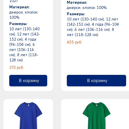
белый - голубой
1027
полипропилен
Материал:
белый - золотистый
Материал:
джерси, хлопок 100%
полистирол
джерси, хлопок
белый - золотистый
Размеры:
полиуретан
100%
10 лет (130-140 см), 12 лет
белый - зеленое яблоко
полиэстер
Размеры:
(142-152 см), 4 года (96-104
белый - зеленый
10 лет (130-140
полиэстер 6%
см), 6 лет (106-116 см), 8
см), 12 лет (142-
белый - розовый
лет (118-128 см)
полиэстер 20%
152 см), 4 года
белый - розовый
455 руб.
полиэстер 30%
(96-104 см), 6
белый - разноцветный
лет (106-116
полиэстер 35%
см), 8 лет (118-
белый - разноцветный
полиэстер 50%
128 см)
белый - светло-коричневый
полиэстер 60%
370 руб.
белый - серебристый
полиэстер 70%
белый - серебристый
полиэстер 92%
В корзину
В корзину
белый - серый
полиэстер 95%
белый - серый
полиэстер 96%
белый - серый
полиэстер 100%
белый - синий
полиэстер 190T
белый - темно-синий
полиэтилен
белый - черный
природные минералы
белый -
пробка