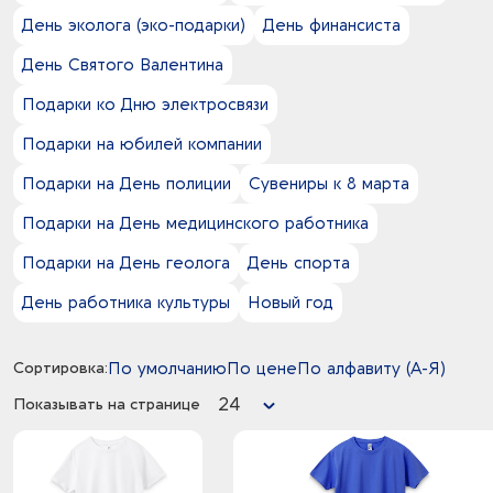
Наклейка под смолой
лазурный -
День эколога (эко-подарки)
День финансиста
бязь
Орео (двусторонняя Уф-печать)
лайм -
велюр
Открытки
День Святого Валентина
лиловый - фуксия
вискоза
Патчи
лимонный -
Подарки ко Дню электросвязи
вискоза 5%
Печать DTF
молочный - небесно-голубой
вискоза 95%
Печать DTG
Подарки на юбилей компании
молочный -
войлок
Полноцвет с трансфером
морская волна -
Подарки на День полиции
Сувениры к 8 марта
воск
Стикерпаки
малиновый -
вспененный каучук
Стикерпаки со смолой
Подарки на День медицинского работника
металлик - натуральный
вспененный полиуретан
Сублимация
натуральный - прозрачный
Подарки на День геолога
День спорта
гипс
Тампопечать
натуральный - прозрачный
декоративный бетон
Текстильный принтер
День работника культуры
Новый год
натуральный - прозрачный
деним
Текстильный принтер (Маркет)
натуральный - разноцветный
дерево
Термотрансфер
натуральный - серебристый
Сортировка:
По умолчанию
По цене
По алфавиту (А-Я)
джерси
Тиснение
натуральный - синий
джут
Тиснение 72 часа
24
Показывать на странице
натуральный - черный
дюспо
Трафаретная печать
натуральный -
жесть
Трафаретная печать Пуфф
неокрашенный - синий
искусственная кожа
Трафаретная печать Скульптура