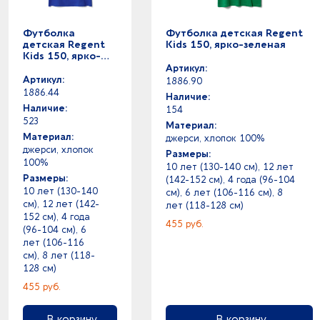
бежевый - красный
пшеничное волокно
бежевый - натуральный
резина
Футболка
Футболка детская Regent
бежевый - белый
детская Regent
Kids 150, ярко-зеленая
саржа
Kids 150, ярко-
бежевый - серый
силикон
синяя (royal)
Артикул:
бежевый - синий
синтепон
Артикул:
1886.90
бежевый - синий
1886.44
сланец
Наличие:
бежевый - черный
Наличие:
154
смола
523
бежевый -
Материал:
сосна
Материал:
джерси, хлопок 100%
бирюзовый - золотистый
софтшелл
джерси, хлопок
Размеры:
бирюзовый - разноцветный
100%
спанбонд
10 лет (130-140 см), 12 лет
бирюзовый - серебристый
Размеры:
(142-152 см), 4 года (96-104
спандекс
10 лет (130-140
см), 6 лет (106-116 см), 8
бирюзовый - черный
сталь
см), 12 лет (142-
лет (118-128 см)
бирюзовый -
стекло
152 см), 4 года
455 руб.
бронзовый - коричневый
(96-104 см), 6
стекловолокно
лет (106-116
бронзовый - зеленый
стеклопластик
см), 8 лет (118-
бургунди - серый
тарпаулин
128 см)
бургунди -
таффета
455 руб.
вишневый - синий
твил
голубой - натуральный
В корзину
В корзину
термопластичный эластомер