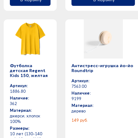
голубой - оранжевый
титан
голубой - прозрачный
ткань
голубой - зеленый
тритан
голубой - разноцветный
фанера
голубой - серебристый
фарфор
голубой - серый
фаянс
голубой - синий
фетр
голубой - черный
флис
голубой -
Футболка
Антистресс-игрушка йо-йо
футер двунитка
детская Regent
Roundtrip
горчичный -
футер трехнитка
Kids 150, желтая
графит - серый
хлопок
Артикул:
Артикул:
графит - темно-серый
7563.00
хлопок 5%
1886.80
Наличие:
графит -
хлопок 25%
Наличие:
9199
джинсовый - натуральный
хлопок 30%
362
Материал:
джинсовый - натуральный
хлопок 50%
Материал:
дерево
джинсовый - натуральный
джерси, хлопок
хлопок 65%
149 руб.
100%
желтый прозрачный -
хлопок 80%
Размеры:
желтый - зеленый
хлопок 85%
10 лет (130-140