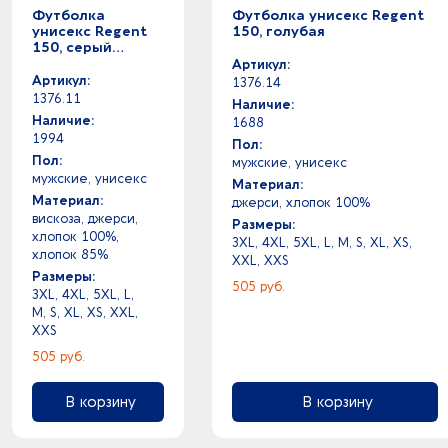
Футболка
Футболка унисекс Regent
индиго -
унисекс Regent
150, голубая
ярко-зеленый -
150, серый
меланж
ярко-синий -
Артикул:
Артикул:
1376.14
розовый - серебристый
1376.11
Наличие:
розовый - серый
Наличие:
1688
розовый - фуксия
1994
Пол:
розовый -
Пол:
мужские, унисекс
мужские, унисекс
разноцветный - розовый
Материал:
Материал:
джерси, хлопок 100%
разноцветный - сиреневый
вискоза, джерси,
Размеры:
разноцветный - черный
хлопок 100%,
3XL, 4XL, 5XL, L, M, S, XL, XS,
хлопок 85%
разноцветный -
XXL, XXS
Размеры:
слоновая кость -
505 руб.
3XL, 4XL, 5XL, L,
светло-коричневый -
M, S, XL, XS, XXL,
светло-желтый -
XXS
светло-зеленый -
505 руб.
светло-серый - серый
светло-серый -
В корзину
В корзину
светлый меланж -