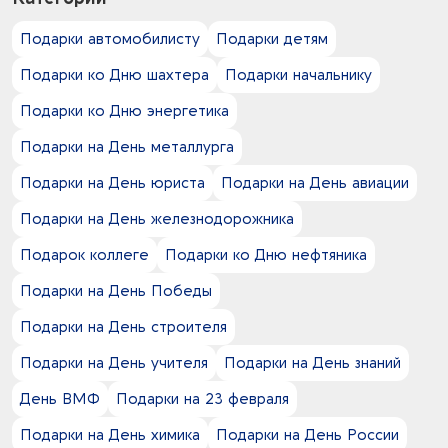
унисекс
коричневый - серебристый
ХДФ
Внешнее производство
коричневый - серый
Подарки автомобилисту
Подарки детям
ЭВА
Вышивка
коричневый - темно-серый
акрил
Гравировка (CO2 лазер)
Подарки ко Дню шахтера
Подарки начальнику
коричневый - черный
акрил 20%
Гравировка (оптоволоконный лазер)
коричневый -
Подарки ко Дню энергетика
акрил 25%
Гравировка XL (СО2)
кофейный - черный
акрил 50%
Гравировка круговая (CO2 лазер)
Подарки на День металлурга
красное дерево - серый
акрил 70%
Гравировка круговая (оптоволоконный лазер)
красный - натуральный
Подарки на День юриста
Подарки на День авиации
акрил 91%
Деколь
красный - неокрашенный
акрил 100%
Заливка полимерной смолой
Подарки на День железнодорожника
красный - оранжевый
акриловое волокно
Индивидуальная упаковка по 1 шт в пакет
красный - прозрачный
Подарок коллеге
Подарки ко Дню нефтяника
альпака 25%
Кастомизация
красный - розовый
алюминий
Круговая УФ-печать
Подарки на День Победы
красный - разноцветный
бамбук
Круговая УФ-печать с лаком
красный - серебристый
Подарки на День строителя
бархат
Круговая гравировка
красный - серый
бетон
Круговая тампопечать
Подарки на День учителя
Подарки на День знаний
красный - фиолетовый
боросиликатное стекло
Круговая шелкография
красный - черный
День ВМФ
Подарки на 23 февраля
бронза
Лазерная гравировка
красный -
бук
Металлостикер
Подарки на День химика
Подарки на День России
лаванда -
бумага