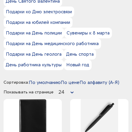
День Святого Валентина
7
хлопок 95%
Подарки ко Дню электросвязи
1
шерсть 50%
3
эпонж 210T
Подарки на юбилей компании
Подарки на День полиции
Сувениры к 8 марта
Подарки на День медицинского работника
Подарки на День геолога
День спорта
День работника культуры
Новый год
Сортировка:
По умолчанию
По цене
По алфавиту (А-Я)
24
Показывать на странице