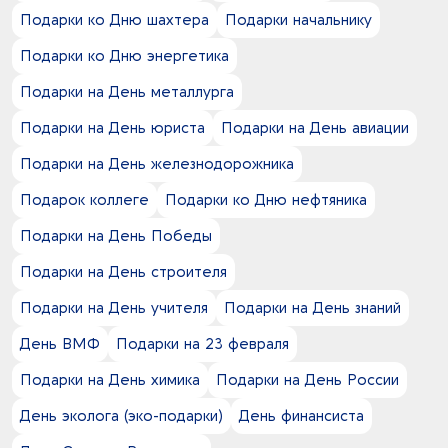
0
серебристый - черный
7
деним
Подарки ко Дню шахтера
Подарки начальнику
47
Лазерная гравировка
5
серебристый -
14
дерево
2
Наклейка под смолой
0
Подарки ко Дню энергетика
серый - черный
1
искусственная кожа
31
Печать DTF
7
серый -
4
картон
Подарки на День металлурга
29
Тампопечать
0
синий - темно-синий
14
металл
1
Термотрансфер
6
Подарки на День юриста
Подарки на День авиации
синий -
3
микрогофрокартон
1
Тиснение
2
фиолетовый -
5
натуральная кожа
Подарки на День железнодорожника
7
УФ-DTF-печать
32
черный -
15
нержавеющая сталь
19
УФ-печать
Подарок коллеге
Подарки ко Дню нефтяника
3
оксфорд
22
Флекс
1
пищевая сталь
Подарки на День Победы
36
Шелкография
25
пластик
1
Шильда
Подарки на День строителя
4
покрытие софт-тач
2
Шильд спектрум
6
полипропилен
Подарки на День учителя
Подарки на День знаний
19
полиэстер
День ВМФ
Подарки на 23 февраля
10
полиэстер 100%
2
силикон
Подарки на День химика
Подарки на День России
15
стекло
День эколога (эко-подарки)
День финансиста
3
стеклопластик
11
флис