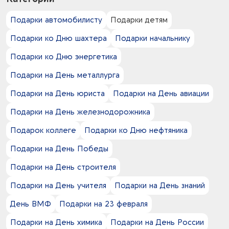
0
белый - зеленый
1
жесть
28
Тампопечать
0
белый - серый
18
Подарки автомобилисту
Подарки детям
картон
3
Тиснение
0
белый - синий
8
оксфорд
1
УФ-DTF-печать
Подарки ко Дню шахтера
Подарки начальнику
18
белый -
1
пике
7
УФ-печать
0
голубой - оранжевый
25
Подарки ко Дню энергетика
пластик
70
Флекс
0
голубой - синий
17
полиэстер
2
Флекстран
Подарки на День металлурга
2
голубой -
4
полиэстер 35%
1
Цифровая печать
5
желтый -
39
Подарки на День юриста
Подарки на День авиации
полиэстер 100%
95
Шелкография
0
зеленое яблоко - зеленый
4
силикон
Подарки на День железнодорожника
0
зеленый - серый
3
спанбонд
6
зеленый -
8
Подарок коллеге
Подарки ко Дню нефтяника
таффета
1
светлый меланж -
4
футер двунитка
Подарки на День Победы
0
серый - синий
2
футер трехнитка
4
серый -
1
Подарки на День строителя
хлопок
0
синий - темно-синий
4
хлопок 65%
Подарки на День учителя
Подарки на День знаний
10
синий -
2
хлопок 92%
2
фиолетовый -
18
День ВМФ
Подарки на 23 февраля
хлопок 100%
10
черный -
1
холст
Подарки на День химика
Подарки на День России
2
эластан 8%