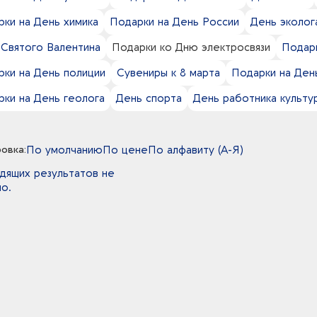
ки на День химика
Подарки на День России
День эколога
 Святого Валентина
Подарки ко Дню электросвязи
Подар
рки на День полиции
Сувениры к 8 марта
Подарки на Ден
рки на День геолога
День спорта
День работника культу
овка:
По умолчанию
По цене
По алфавиту (А-Я)
дящих результатов не
о.