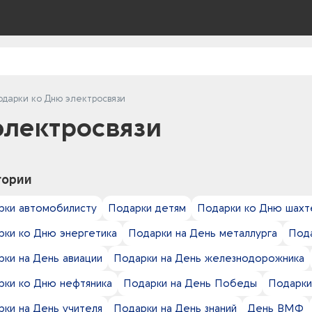
одарки ко Дню электросвязи
электросвязи
гории
рки автомобилисту
Подарки детям
Подарки ко Дню шахт
рки ко Дню энергетика
Подарки на День металлурга
Пода
ки на День авиации
Подарки на День железнодорожника
рки ко Дню нефтяника
Подарки на День Победы
Подарки
ки на День учителя
Подарки на День знаний
День ВМФ