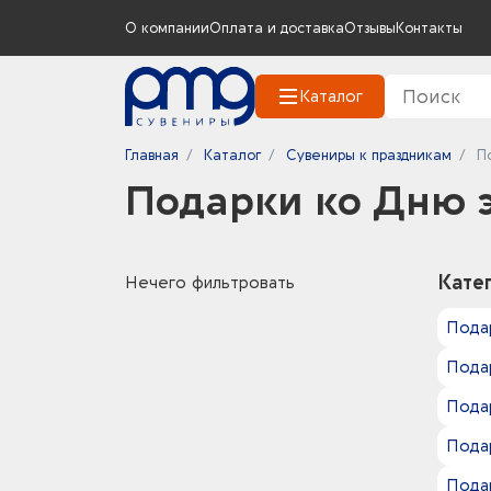
О компании
Оплата и доставка
Отзывы
Контакты
Каталог
Главная
Каталог
Сувениры к праздникам
П
Подарки ко Дню 
Кате
Нечего фильтровать
Пода
Пода
Подар
Пода
Подар